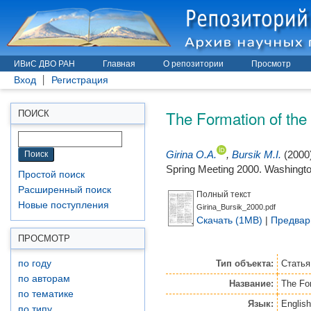
ИВиС ДВО РАН
Главная
О репозитории
Просмотр
Вход
Регистрация
The Formation of the
ПОИСК
Girina O.A.
,
Bursik M.I.
(2000
Spring Meeting 2000. Washingto
Простой поиск
Расширенный поиск
Полный текст
Новые поступления
Girina_Bursik_2000.pdf
Скачать (1MB)
|
Предвар
ПРОСМОТР
Тип объекта:
Стать
по году
по авторам
Название:
The For
по тематике
Язык:
English
по типу