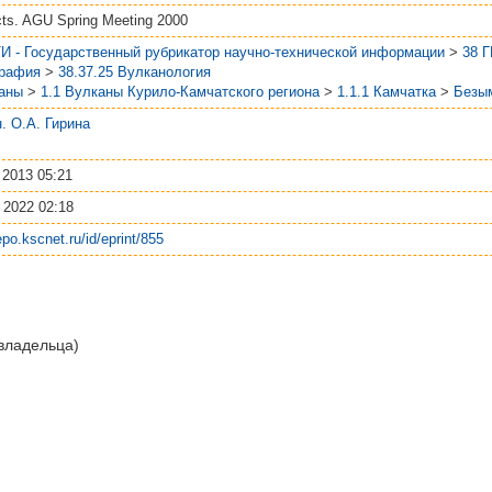
cts. AGU Spring Meeting 2000
И - Государственный рубрикатор научно-технической информации
>
38 
графия
>
38.37.25 Вулканология
аны
>
1.1 Вулканы Курило-Камчатского региона
>
1.1.1 Камчатка
>
Безы
.н. О.А. Гирина
 2013 05:21
 2022 02:18
repo.kscnet.ru/id/eprint/855
 владельца)