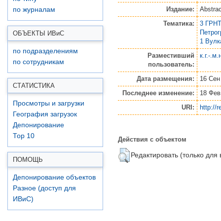
Издание:
Abstra
по журналам
Тематика:
3 ГРНТ
Петро
ОБЪЕКТЫ ИВ
и
С
1 Вулк
по подразделениям
Разместивший
к.г.-.м
по сотрудникам
пользователь:
Дата размещения:
16 Сен
СТАТИСТИКА
Последнее изменение:
18 Фев
Просмотры и загрузки
URI:
http://
География загрузок
Депонирование
Top 10
Действия с объектом
Редактировать (только для
ПОМОЩЬ
Депонирование объектов
Разное (доступ для
ИВиС)