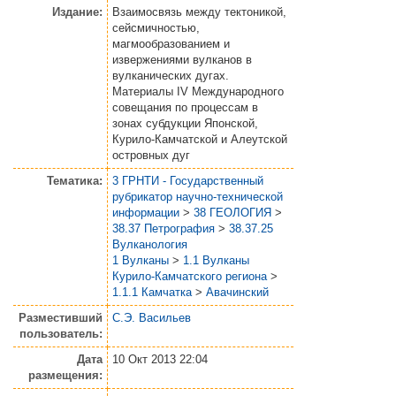
Издание:
Взаимосвязь между тектоникой,
сейсмичностью,
магмообразованием и
извержениями вулканов в
вулканических дугах.
Материалы IV Международного
совещания по процессам в
зонах субдукции Японской,
Курило-Камчатской и Алеутской
островных дуг
Тематика:
3 ГРНТИ - Государственный
рубрикатор научно-технической
информации
>
38 ГЕОЛОГИЯ
>
38.37 Петрография
>
38.37.25
Вулканология
1 Вулканы
>
1.1 Вулканы
Курило-Камчатского региона
>
1.1.1 Камчатка
>
Авачинский
Разместивший
С.Э. Васильев
пользователь:
Дата
10 Окт 2013 22:04
размещения: