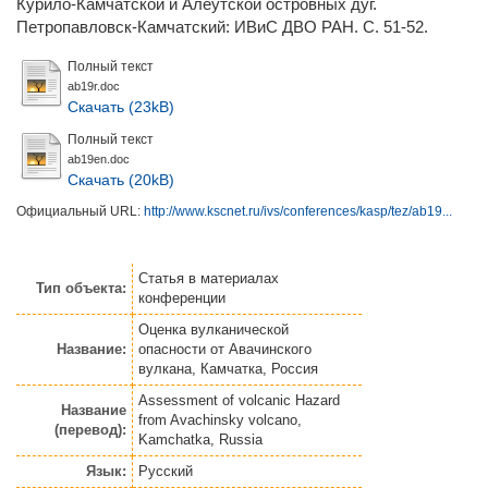
Курило-Камчатской и Алеутской островных дуг.
Петропавловск-Камчатский: ИВиС ДВО РАН. С. 51-52.
Полный текст
ab19r.doc
Скачать (23kB)
Полный текст
ab19en.doc
Скачать (20kB)
Официальный URL:
http://www.kscnet.ru/ivs/conferences/kasp/tez/ab19...
Статья
в материалах
Тип объекта:
конференции
Оценка вулканической
Название:
опасности от Авачинского
вулкана, Камчатка, Россия
Assessment of volcanic Hazard
Название
from Avachinsky volcano,
(перевод):
Kamchatka, Russia
Язык:
Русский