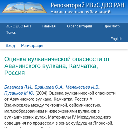
ИВиС ДВО РАН
Главная
О репозитории
Просмотр
Поиск
English
Вход
Регистрация
Оценка вулканической опасности от
Авачинского вулкана, Камчатка,
Россия
Базанова Л.И.
,
Брайцева О.А.
,
Мелекесцев И.В.
,
Пузанков М.Ю.
(2004)
Оценка вулканической опасности
от Авачинского вулкана, Камчатка, Россия
//
Взаимосвязь между тектоникой, сейсмичностью,
магмообразованием и извержениями вулканов в
вулканических дугах. Материалы IV Международного
совещания по процессам в зонах субдукции Японской,