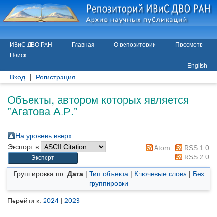
ИВиС ДВО РАН
Главная
О репозитории
Просмотр
Поиск
English
Вход
Регистрация
Объекты, автором которых является
"
Агатова А.Р.
"
На уровень вверх
Экспорт в
Atom
RSS 1.0
RSS 2.0
Группировка по:
Дата
|
Тип объекта
|
Ключевые слова
|
Без
группировки
Перейти к:
2024
|
2023