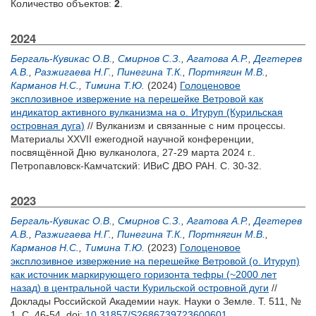
Количество объектов:
2
.
2024
Бергаль-Кувикас О.В.
,
Смирнов С.З.
,
Агатова А.Р.
,
Дегтерев
А.В.
,
Разжигаева Н.Г.
,
Пинегина Т.К.
,
Портнягин М.В.
,
Карманов Н.С.
,
Тимина Т.Ю.
(2024)
Голоценовое
эксплозивное извержение на перешейке Ветровой как
индикатор активного вулканизма на о. Итуруп (Курильская
островная дуга)
// Вулканизм и связанные с ним процессы.
Материалы XXVII ежегодной научной конференции,
посвящённой Дню вулканолога, 27-29 марта 2024 г..
Петропавловск-Камчатский: ИВиС ДВО РАН. С. 30-32.
2023
Бергаль-Кувикас О.В.
,
Смирнов С.З.
,
Агатова А.Р.
,
Дегтерев
А.В.
,
Разжигаева Н.Г.
,
Пинегина Т.К.
,
Портнягин М.В.
,
Карманов Н.С.
,
Тимина Т.Ю.
(2023)
Голоценовое
эксплозивное извержение на перешейке Ветровой (о. Итуруп)
как источник маркирующего горизонта тефры (~2000 лет
назад) в центральной части Курильской островной дуги
//
Доклады Российской Академии наук. Науки о Земле. Т. 511, №
1. С. 46-54.
doi:
10.31857/S2686739723600601
.