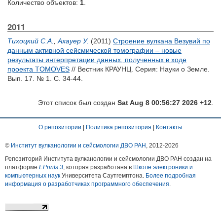
Количество объектов:
1
.
2011
Тихоцкий С.А.
,
Ахауер У.
(2011)
Строение вулкана Везувий по
данным активной сейсмической томографии – новые
результаты интерпретации данных, полученных в ходе
проекта TOMOVES
// Вестник КРАУНЦ. Серия: Науки о Земле.
Вып. 17. № 1. С. 34-44.
Этот список был создан
Sat Aug 8 00:56:27 2026 +12
.
О репозитории
|
Политика репозитория
|
Контакты
©
Институт вулканологии и сейсмологии ДВО РАН
, 2012-
2026
Репозиторий Института вулканологии и сейсмологии ДВО РАН создан на
платформе
EPrints 3
, которая разработана в
Школе электроники и
компьютерных наук
Университета Саутгемптона.
Более подробная
информация о разработчиках программного обеспечения
.