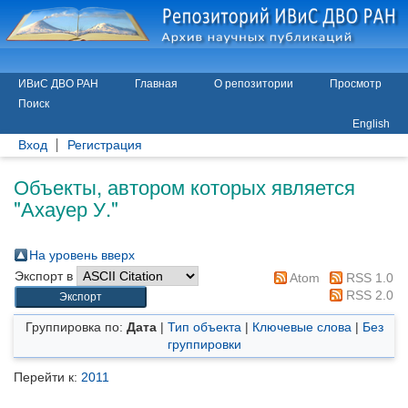
ИВиС ДВО РАН
Главная
О репозитории
Просмотр
Поиск
English
Вход
Регистрация
Объекты, автором которых является
"
Ахауер У.
"
На уровень вверх
Экспорт в
Atom
RSS 1.0
RSS 2.0
Группировка по:
Дата
|
Тип объекта
|
Ключевые слова
|
Без
группировки
Перейти к:
2011