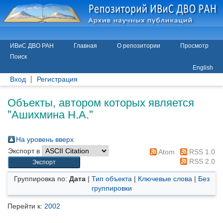
ИВиС ДВО РАН
Главная
О репозитории
Просмотр
Поиск
English
Вход
Регистрация
Объекты, автором которых является
"
Ашихмина Н.А.
"
На уровень вверх
Экспорт в
Atom
RSS 1.0
RSS 2.0
Группировка по:
Дата
|
Тип объекта
|
Ключевые слова
|
Без
группировки
Перейти к:
2002