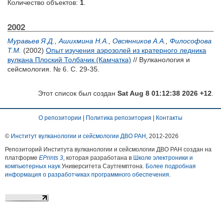
Количество объектов:
1
.
2002
Муравьев Я.Д.
,
Ашихмина Н.А.
,
Овсянников А.А.
,
Философова
Т.М.
(2002)
Опыт изучения аэрозолей из кратерного ледника
вулкана Плоский Толбачик (Камчатка)
// Вулканология и
сейсмология. № 6. С. 29-35.
Этот список был создан
Sat Aug 8 01:12:38 2026 +12
.
О репозитории
|
Политика репозитория
|
Контакты
©
Институт вулканологии и сейсмологии ДВО РАН
, 2012-
2026
Репозиторий Института вулканологии и сейсмологии ДВО РАН создан на
платформе
EPrints 3
, которая разработана в
Школе электроники и
компьютерных наук
Университета Саутгемптона.
Более подробная
информация о разработчиках программного обеспечения
.