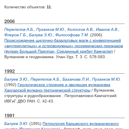
Количество объектов:
11
.
2006
Перепелов А.Б.
,
Пузанков М.Ю.
,
Колосков А.В.
,
Иванов А.В.
,
Флеров Г.Б.
,
Балуев Э.Ю.
,
Философова Т.М.
(2006)
Происхождение щелочно-базальтовых магм с конвергенцией
«внутриплитных» и островодужных» геохимических признаков
(вулкан Большой Паялпан, Срединный хребет Камчатки)
/
Вулканизм и геодинамика. Улан-Удэ. Т. 3. С. 578-583.
1992
Балуев Э.Ю.
,
Перепелов А.Б.
,
Базанова Л.И.
,
Пузанков М.Ю.
(1992)
Геологическое строение и эволюция вулканизма
Хангарской вулкано-тектонической структуры
/ Вулканизм,
структуры и рудообразование . Петропавловск-Камчатский:
ИВГиГ ДВО РАН. С. 42-43.
1991
Балуев Э.Ю.
(1991)
Петрология Карымского вулканического