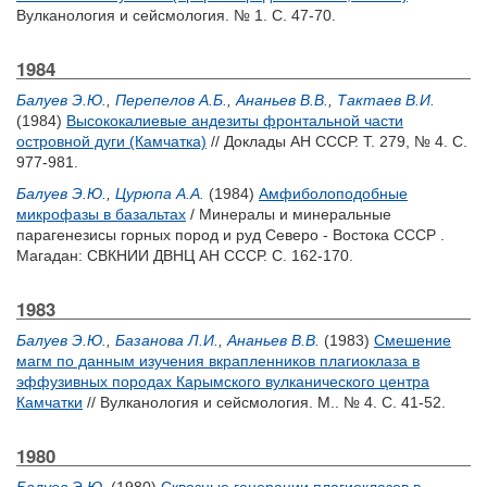
Вулканология и сейсмология. № 1. С. 47-70.
1984
Балуев Э.Ю.
,
Перепелов А.Б.
,
Ананьев В.В.
,
Тактаев В.И.
(1984)
Высококалиевые андезиты фронтальной части
островной дуги (Камчатка)
// Доклады АН СССР. Т. 279, № 4. С.
977-981.
Балуев Э.Ю.
,
Цурюпа А.А.
(1984)
Амфиболоподобные
микрофазы в базальтах
/ Минералы и минеральные
парагенезисы горных пород и руд Северо - Востока СССР .
Магадан: СВКНИИ ДВНЦ АН СССР. С. 162-170.
1983
Балуев Э.Ю.
,
Базанова Л.И.
,
Ананьев В.В.
(1983)
Смешение
магм по данным изучения вкрапленников плагиоклаза в
эффузивных породах Карымского вулканического центра
Камчатки
// Вулканология и сейсмология. М.. № 4. С. 41-52.
1980