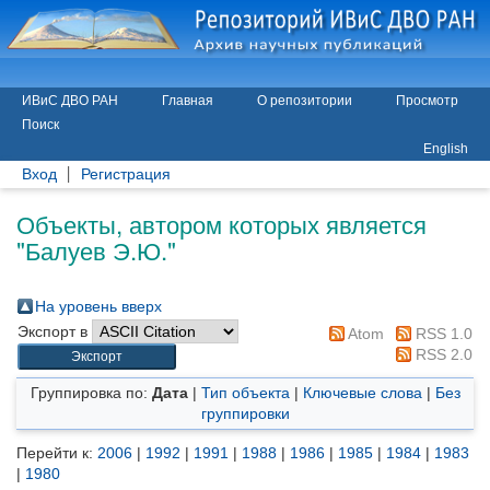
ИВиС ДВО РАН
Главная
О репозитории
Просмотр
Поиск
English
Вход
Регистрация
Объекты, автором которых является
"
Балуев Э.Ю.
"
На уровень вверх
Экспорт в
Atom
RSS 1.0
RSS 2.0
Группировка по:
Дата
|
Тип объекта
|
Ключевые слова
|
Без
группировки
Перейти к:
2006
|
1992
|
1991
|
1988
|
1986
|
1985
|
1984
|
1983
|
1980