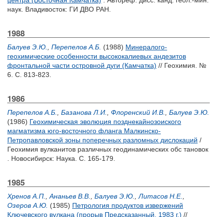
центра (Восточная Камчатка)
. Автореф. дисс. канд. геол.-мин.
наук. Владивосток: ГИ ДВО РАН.
1988
Балуев Э.Ю.
,
Перепелов А.Б.
(1988)
Минералого-
геохимические особенности высококалиевых андезитов
фронтальной части островной дуги (Камчатка)
// Геохимия. №
6. С. 813-823.
1986
Перепелов А.Б.
,
Базанова Л.И.
,
Флоренский И.В.
,
Балуев Э.Ю.
(1986)
Геохимическая эволюция позднекайнозоиского
магматизма юго-восточного фланга Малкинско-
Петропавловской зоны поперечных разломных дислокаций
/
Геохимия вулканитов различных геодинамических обс тановок
. Новосибирск: Наука. С. 165-179.
1985
Хренов А.П.
,
Ананьев В.В.
,
Балуев Э.Ю.
,
Литасов Н.Е.
,
Озеров А.Ю.
(1985)
Петрология продуктов извержений
Ключевского вулкана (прорыв Предсказанный, 1983 г.)
//