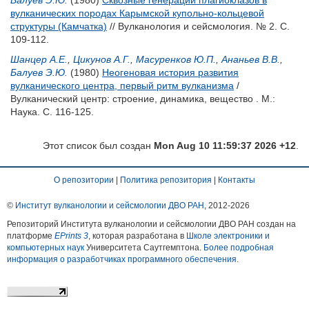
Балуев Э.Ю.
(1980)
Сквозные генерации плагиоклазов в
вулканических породах Карымской купольно-кольцевой
структуры (Камчатка)
// Вулканология и сейсмология. № 2. С.
109-112.
Шанцер А.Е.
,
Цикунов А.Г.
,
Масуренков Ю.П.
,
Ананьев В.В.
,
Балуев Э.Ю.
(1980)
Неогеновая история развития
вулканического центра, первый ритм вулканизма
/
Вулканический центр: строение, динамика, вещество . М.:
Наука. С. 116-125.
Этот список был создан
Mon Aug 10 11:59:37 2026 +12
.
О репозитории
|
Политика репозитория
|
Контакты
©
Институт вулканологии и сейсмологии ДВО РАН
, 2012-
2026
Репозиторий Института вулканологии и сейсмологии ДВО РАН создан на
платформе
EPrints 3
, которая разработана в
Школе электроники и
компьютерных наук
Университета Саутгемптона.
Более подробная
информация о разработчиках программного обеспечения
.