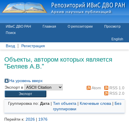
ИВиС ДВО РАН
Главная
О репозитории
Просмотр
Поиск
English
Вход
Регистрация
Объекты, автором которых является
"
Беляев А.В.
"
На уровень вверх
Экспорт в
Atom
RSS 1.0
RSS 2.0
Группировка по:
Дата
|
Тип объекта
|
Ключевые слова
|
Без
группировки
Перейти к:
2026
|
1976