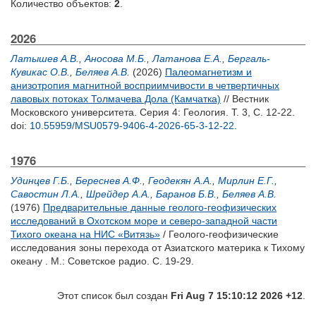
Количество объектов:
2
.
2026
Латышев А.В.
,
Аносова М.Б.
,
Латанова Е.А.
,
Бергаль-
Кувикас О.В.
,
Беляев А.В.
(2026)
Палеомагнетизм и
анизотропия магнитной восприимчивости в четвертичных
лавовых потоках Толмачева Дола (Камчатка)
// Вестник
Московского университета. Серия 4: Геология. Т. 3, С. 12-22.
doi:
10.55959/MSU0579-9406-4-2026-65-3-12-22
.
1976
Удинцев Г.Б.
,
Береснев А.Ф.
,
Геодекян А.А.
,
Мирлин Е.Г.
,
Савостин Л.А.
,
Шрейдер А.А.
,
Баранов Б.В.
,
Беляев А.В.
(1976)
Предварительные данные геолого-геофизических
исследований в Охотском море и северо-западной части
Тихого океана на НИС «Витязь»
/ Геолого-геофизические
исследования зоны перехода от Азиатского материка к Тихому
океану . М.: Советское радио. С. 19-29.
Этот список был создан
Fri Aug 7 15:10:12 2026 +12
.