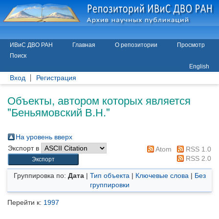
ИВиС ДВО РАН
Главная
О репозитории
Просмотр
Поиск
English
Вход
Регистрация
Объекты, автором которых является
"
Беньямовский В.Н.
"
На уровень вверх
Экспорт в
Atom
RSS 1.0
RSS 2.0
Группировка по:
Дата
|
Тип объекта
|
Ключевые слова
|
Без
группировки
Перейти к:
1997