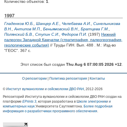
Количество объектов:
1
.
1997
Гладенков Ю.Б.
,
Шанцер А.Е.
,
Челебаева А.И.
,
Синельникова
В.Н.
,
Антипов М.П.
,
Беньямовский В.Н.
,
Братцева Г.М.
,
Полянский Б.В.
,
Ступин С.И.
,
Федоров П.И.
(1997)
Нижний
палеоген Западной Камчатки (стратиграфия, палеогеография,
геологические события)
// Труды ГИН. Вып. 488 . М.: Изд-во
"ГЕОС". 367 с.
Этот список был создан
Thu Aug 6 07:00:05 2026 +12
.
О репозитории
|
Политика репозитория
|
Контакты
©
Институт вулканологии и сейсмологии ДВО РАН
, 2012-
2026
Репозиторий Института вулканологии и сейсмологии ДВО РАН создан на
платформе
EPrints 3
, которая разработана в
Школе электроники и
компьютерных наук
Университета Саутгемптона.
Более подробная
информация о разработчиках программного обеспечения
.