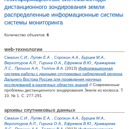
дистанционного зондирования земли
распределенные информационные системы
системы мониторинга
Количество объектов:
6
.
web-технологии
Смагин С.И.
,
Лупян Е.А.
,
Сорокин А.А.
,
Бурцев М.А.
,
Верхотуров А.Л.
,
Гирина О.А.
,
Ефремов В.Ю.
,
Крамарева
Л.С.
,
Прошин А.А.
,
Толпин В.А.
(2013)
Информационная
система работы с данными спутниковых наблюдений региона
Дальнего Востока России для проведения научных
исследований в различных областях знаний
// Современные
проблемы дистанционного зондирования Земли из космоса. Т.
10, № 1. С. 277-291.
архивы спутниковых данных
Смагин С.И.
,
Лупян Е.А.
,
Сорокин А.А.
,
Бурцев М.А.
,
Верхотуров А.Л.
,
Гирина О.А.
,
Ефремов В.Ю.
,
Крамарева