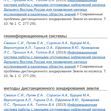
Л.С.
,
Прошин А.А.
,
Толпин В.А.
(2013)
Информационная
система работы с данными спутниковых наблюдений региона
Дальнего Востока России для проведения научных
исследований в различных областях знаний
// Современные
проблемы дистанционного зондирования Земли из космоса. Т.
10, № 1. С. 277-291.
геоинформационные системы
Смагин С.И.
,
Лупян Е.А.
,
Сорокин А.А.
,
Бурцев М.А.
,
Верхотуров А.Л.
,
Гирина О.А.
,
Ефремов В.Ю.
,
Крамарева
Л.С.
,
Прошин А.А.
,
Толпин В.А.
(2013)
Информационная
система работы с данными спутниковых наблюдений региона
Дальнего Востока России для проведения научных
исследований в различных областях знаний
// Современные
проблемы дистанционного зондирования Земли из космоса. Т.
10, № 1. С. 277-291.
методы дистанционного зондирования земли
Смагин С.И.
,
Лупян Е.А.
,
Сорокин А.А.
,
Бурцев М.А.
,
Верхотуров А.Л.
,
Гирина О.А.
,
Ефремов В.Ю.
,
Крамарева
Л.С.
,
Прошин А.А.
,
Толпин В.А.
(2013)
Информационная
система работы с данными спутниковых наблюдений региона