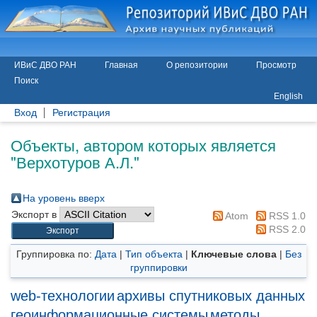
ИВиС ДВО РАН
Главная
О репозитории
Просмотр
Поиск
English
Вход
Регистрация
Объекты, автором которых является
"
Верхотуров А.Л.
"
На уровень вверх
Экспорт в
Atom
RSS 1.0
RSS 2.0
Группировка по:
Дата
|
Тип объекта
|
Ключевые слова
|
Без
группировки
web-технологии
архивы спутниковых данных
геоинформационные системы
методы