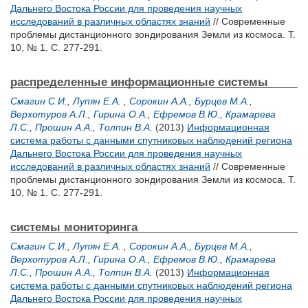
Дальнего Востока России для проведения научных
исследований в различных областях знаний
// Современные
проблемы дистанционного зондирования Земли из космоса. Т.
10, № 1. С. 277-291.
распределенные информационные системы
Смагин С.И.
,
Лупян Е.А.
,
Сорокин А.А.
,
Бурцев М.А.
,
Верхотуров А.Л.
,
Гирина О.А.
,
Ефремов В.Ю.
,
Крамарева
Л.С.
,
Прошин А.А.
,
Толпин В.А.
(2013)
Информационная
система работы с данными спутниковых наблюдений региона
Дальнего Востока России для проведения научных
исследований в различных областях знаний
// Современные
проблемы дистанционного зондирования Земли из космоса. Т.
10, № 1. С. 277-291.
системы мониторинга
Смагин С.И.
,
Лупян Е.А.
,
Сорокин А.А.
,
Бурцев М.А.
,
Верхотуров А.Л.
,
Гирина О.А.
,
Ефремов В.Ю.
,
Крамарева
Л.С.
,
Прошин А.А.
,
Толпин В.А.
(2013)
Информационная
система работы с данными спутниковых наблюдений региона
Дальнего Востока России для проведения научных