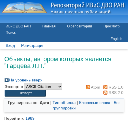
ИВиС ДВО РАН
Главная
О репозитории
Просмотр
Поиск
English
Вход
Регистрация
Объекты, автором которых является
"
Гарцева Л.Н.
"
На уровень вверх
Экспорт в
Atom
RSS 1.0
RSS 2.0
Группировка по:
Дата
|
Тип объекта
|
Ключевые слова
|
Без
группировки
Перейти к:
1989