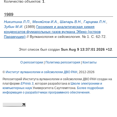
Количество объектов:
1
.
1989
Никитина Л.П.
,
Меняйлов И.А.
,
Шапарь В.Н.
,
Гарцева Л.Н.
,
Зубин М.И.
(1989)
Геохимия и аналитическая химия
конденсатов фумарольных газов вулкана Эбеко (остров
Парамушир)
// Вулканология и сейсмология. № 1. С. 62-72.
Этот список был создан
Sun Aug 9 13:37:01 2026 +12
.
О репозитории
|
Политика репозитория
|
Контакты
©
Институт вулканологии и сейсмологии ДВО РАН
, 2012-
2026
Репозиторий Института вулканологии и сейсмологии ДВО РАН создан на
платформе
EPrints 3
, которая разработана в
Школе электроники и
компьютерных наук
Университета Саутгемптона.
Более подробная
информация о разработчиках программного обеспечения
.