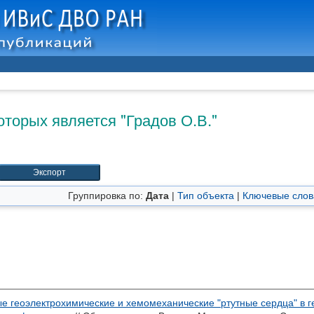
оторых является "
Градов О.В.
"
Группировка по:
Дата
|
Тип объекта
|
Ключевые слов
е геоэлектрохимические и хемомеханические "ртутные сердца" в 