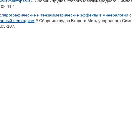
кими факторами
// Сборник трудов Второго Международного Симпози
108-112.
олярографические и тензамметрические эффекты в минералогии са
ианный периодизм
// Сборник трудов Второго Международного Симпо
103-107.