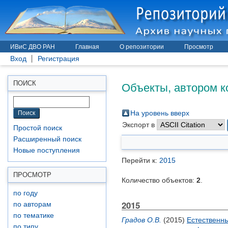
ИВиС ДВО РАН
Главная
О репозитории
Просмотр
Вход
Регистрация
Объекты, автором к
ПОИСК
На уровень вверх
Экспорт в
Простой поиск
Расширенный поиск
Новые поступления
Перейти к:
2015
ПРОСМОТР
Количество объектов:
2
.
по году
2015
по авторам
по тематике
Градов О.В.
(2015)
Естественны
по типу