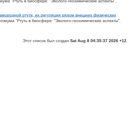
ума "Ртуть в биосфере: "Эколого-геохимические аспекты".
мородной ртути, их регуляция рядом внешних физических
зиума "Ртуть в биосфере: "Эколого-геохимические аспекты".
Этот список был создан
Sat Aug 8 04:35:37 2026 +12
.