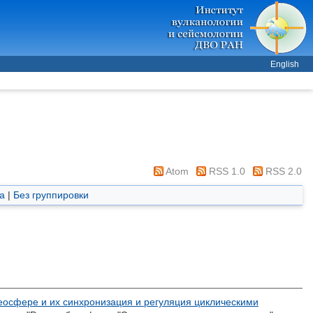
English
Atom
RSS 1.0
RSS 2.0
а
|
Без группировки
геосфере и их синхронизация и регуляция циклическими