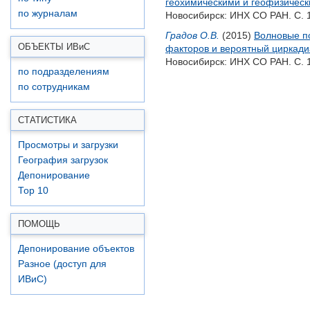
геохимическими и геофизичес
по журналам
Новосибирск: ИНХ СО РАН. С. 
Градов О.В.
(2015)
Волновые п
ОБЪЕКТЫ ИВ
и
С
факторов и вероятный циркад
Новосибирск: ИНХ СО РАН. С. 
по подразделениям
по сотрудникам
СТАТИСТИКА
Просмотры и загрузки
География загрузок
Депонирование
Top 10
ПОМОЩЬ
Депонирование объектов
Разное (доступ для
ИВиС)