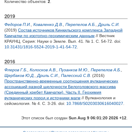
Количество объектов:
2
.
2019
Федоров П.И.
,
Коваленко Д.В.
,
Перепелов А.Б.
,
Дриль С.И.
(2019)
Cостав источников Кинкильского комплекса Западной
Камчатки по изотопно-геохимическим данным
// Вестник
КРАУНЦ. Серия: Науки о Земле. Вып. 41. № 1. С. 54-72.
doi:
10.31431/1816-5524-2019-1-41-54-72
.
2016
Флеров Г.Б.
,
Колосков А.В.
,
Пузанков М.Ю.
,
Перепелов А.Б.
,
Щербаков Ю.Д.
,
Дриль С.И.
,
Палесский С.В.
(2016)
Пространственно-временные соотношения вулканических
ассоциаций разной щелочности Белоголовского массива
(Срединный хребет Камчатки). Часть II. Геохимия
вулканических пород и источники магм
// Вулканология и
сейсмология. № 4. С. 3-26.
doi:
10.7868/S0203030616040027
.
Этот список был создан
Sun Aug 9 06:01:20 2026 +12
.