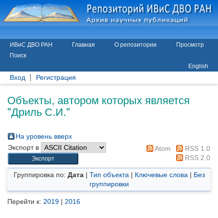
ИВиС ДВО РАН
Главная
О репозитории
Просмотр
Поиск
English
Вход
Регистрация
Объекты, автором которых является
"
Дриль С.И.
"
На уровень вверх
Экспорт в
Atom
RSS 1.0
RSS 2.0
Группировка по:
Дата
|
Тип объекта
|
Ключевые слова
|
Без
группировки
Перейти к:
2019
|
2016