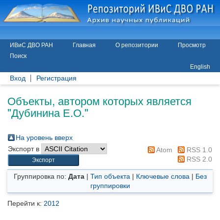
ИВиС ДВО РАН
Главная
О репозитории
Просмотр
Поиск
English
Вход
Регистрация
Объекты, автором которых является
"
Дубинина Е.О.
"
На уровень вверх
Экспорт в
Atom
RSS 1.0
RSS 2.0
Группировка по:
Дата
|
Тип объекта
|
Ключевые слова
|
Без
группировки
Перейти к:
2012