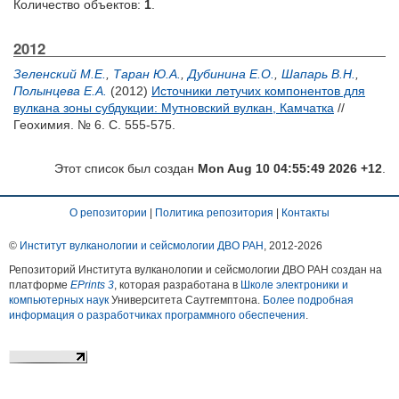
Количество объектов:
1
.
2012
Зеленский М.Е.
,
Таран Ю.А.
,
Дубинина Е.О.
,
Шапарь В.Н.
,
Полынцева Е.А.
(2012)
Источники летучих компонентов для
вулкана зоны субдукции: Мутновский вулкан, Камчатка
//
Геохимия. № 6. С. 555-575.
Этот список был создан
Mon Aug 10 04:55:49 2026 +12
.
О репозитории
|
Политика репозитория
|
Контакты
©
Институт вулканологии и сейсмологии ДВО РАН
, 2012-
2026
Репозиторий Института вулканологии и сейсмологии ДВО РАН создан на
платформе
EPrints 3
, которая разработана в
Школе электроники и
компьютерных наук
Университета Саутгемптона.
Более подробная
информация о разработчиках программного обеспечения
.