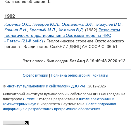
Количество объектов:
1
.
1982
Коренев О.С.
,
Неверов Ю.Л.
,
Остапенко В.Ф.
,
Жигулев В.В.
,
Кичина Е.Н.
,
Красный М.Л.
,
Хомяков В.Д.
(1982)
Результаты
геологического драгирования в Охотском море на НИС
«Пегас» (21-й рейс)
/ Геологическое строение Охотоморского
региона . Владивосток: СахКНИИ ДВНЦ АН СССР. С. 36-51.
Этот список был создан
Sat Aug 8 19:49:48 2026 +12
.
О репозитории
|
Политика репозитория
|
Контакты
©
Институт вулканологии и сейсмологии ДВО РАН
, 2012-
2026
Репозиторий Института вулканологии и сейсмологии ДВО РАН создан на
платформе
EPrints 3
, которая разработана в
Школе электроники и
компьютерных наук
Университета Саутгемптона.
Более подробная
информация о разработчиках программного обеспечения
.