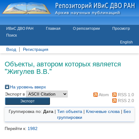
ИВиС ДВО РАН
Главная
О репозитории
Просмотр
Поиск
English
Вход
Регистрация
Объекты, автором которых является
"
Жигулев В.В.
"
На уровень вверх
Экспорт в
Atom
RSS 1.0
RSS 2.0
Группировка по:
Дата
|
Тип объекта
|
Ключевые слова
|
Без
группировки
Перейти к:
1982