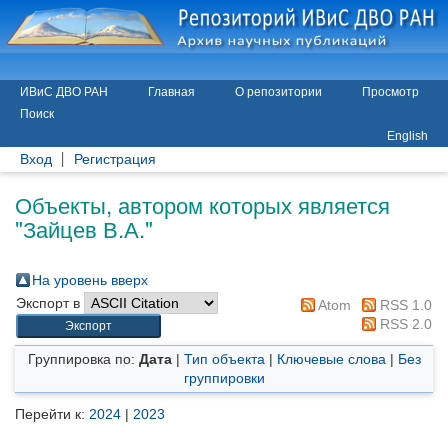
ИВиС ДВО РАН
Главная
О репозитории
Просмотр
Поиск
English
Вход
Регистрация
Объекты, автором которых является
"
Зайцев В.А.
"
На уровень вверх
Экспорт в
Atom
RSS 1.0
RSS 2.0
Группировка по:
Дата
|
Тип объекта
|
Ключевые слова
|
Без
группировки
Перейти к:
2024
|
2023