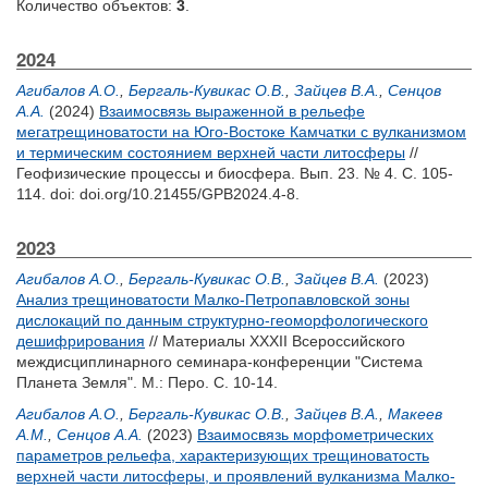
Количество объектов:
3
.
2024
Агибалов А.О.
,
Бергаль-Кувикас О.В.
,
Зайцев В.А.
,
Сенцов
А.А.
(2024)
Взаимосвязь выраженной в рельефе
мегатрещиноватости на Юго-Востоке Камчатки с вулканизмом
и термическим состоянием верхней части литосферы
//
Геофизические процессы и биосфера. Вып. 23. № 4. С. 105-
114.
doi: doi.org/10.21455/GPB2024.4-8.
2023
Агибалов А.О.
,
Бергаль-Кувикас О.В.
,
Зайцев В.А.
(2023)
Анализ трещиноватости Малко-Петропавловской зоны
дислокаций по данным структурно-геоморфологического
дешифрирования
// Материалы XXXII Всероссийского
междисциплинарного семинара-конференции "Система
Планета Земля". М.: Перо. С. 10-14.
Агибалов А.О.
,
Бергаль-Кувикас О.В.
,
Зайцев В.А.
,
Макеев
А.М.
,
Сенцов А.А.
(2023)
Взаимосвязь морфометрических
параметров рельефа, характеризующих трещиноватость
верхней части литосферы, и проявлений вулканизма Малко-