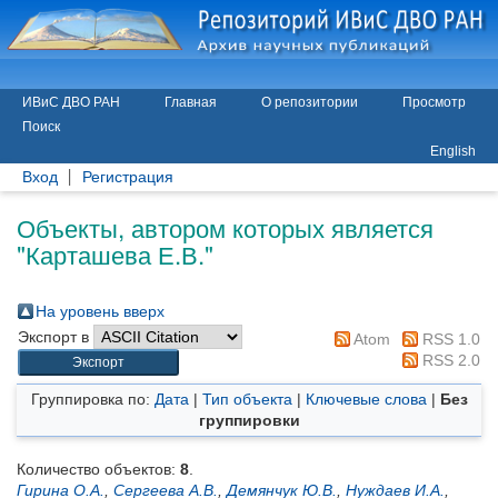
ИВиС ДВО РАН
Главная
О репозитории
Просмотр
Поиск
English
Вход
Регистрация
Объекты, автором которых является
"
Карташева Е.В.
"
На уровень вверх
Экспорт в
Atom
RSS 1.0
RSS 2.0
Группировка по:
Дата
|
Тип объекта
|
Ключевые слова
|
Без
группировки
Количество объектов:
8
.
Гирина О.А.
,
Сергеева А.В.
,
Демянчук Ю.В.
,
Нуждаев И.А.
,