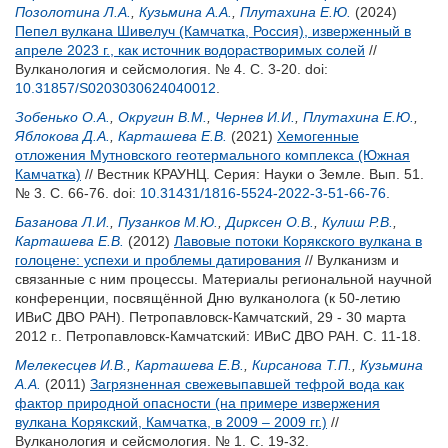
Позолотина Л.А.
,
Кузьмина А.А.
,
Плутахина Е.Ю.
(2024)
Пепел вулкана Шивелуч (Камчатка, Россия), изверженный в
апреле 2023 г., как источник водорастворимых солей
//
Вулканология и сейсмология. № 4. С. 3-20.
doi:
10.31857/S0203030624040012
.
Зобенько О.А.
,
Округин В.М.
,
Чернев И.И.
,
Плутахина Е.Ю.
,
Яблокова Д.А.
,
Карташева Е.В.
(2021)
Хемогенные
отложения Мутновского геотермального комплекса (Южная
Камчатка)
// Вестник КРАУНЦ. Серия: Науки о Земле. Вып. 51.
№ 3. С. 66-76.
doi:
10.31431/1816-5524-2022-3-51-66-76
.
Базанова Л.И.
,
Пузанков М.Ю.
,
Дирксен О.В.
,
Кулиш Р.В.
,
Карташева Е.В.
(2012)
Лавовые потоки Корякского вулкана в
голоцене: успехи и проблемы датирования
// Вулканизм и
связанные с ним процессы. Материалы региональной научной
конференции, посвящённой Дню вулканолога (к 50-летию
ИВиС ДВО РАН). Петропавловск-Камчатский, 29 - 30 марта
2012 г.. Петропавловск-Камчатский: ИВиС ДВО РАН. С. 11-18.
Мелекесцев И.В.
,
Карташева Е.В.
,
Кирсанова Т.П.
,
Кузьмина
А.А.
(2011)
Загрязненная свежевыпавшей тефрой вода как
фактор природной опасности (на примере извержения
вулкана Корякский, Камчатка, в 2009 – 2009 гг.)
//
Вулканология и сейсмология. № 1. С. 19-32.