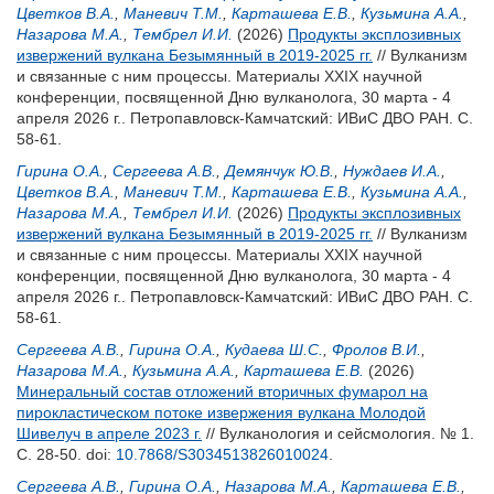
Цветков В.А.
,
Маневич Т.М.
,
Карташева Е.В.
,
Кузьмина А.А.
,
Назарова М.А.
,
Тембрел И.И.
(2026)
Продукты эксплозивных
извержений вулкана Безымянный в 2019-2025 гг.
// Вулканизм
и связанные с ним процессы. Материалы XXIX научной
конференции, посвященной Дню вулканолога, 30 марта - 4
апреля 2026 г.. Петропавловск-Камчатский: ИВиС ДВО РАН. С.
58-61.
Гирина О.А.
,
Сергеева А.В.
,
Демянчук Ю.В.
,
Нуждаев И.А.
,
Цветков В.А.
,
Маневич Т.М.
,
Карташева Е.В.
,
Кузьмина А.А.
,
Назарова М.А.
,
Тембрел И.И.
(2026)
Продукты эксплозивных
извержений вулкана Безымянный в 2019-2025 гг.
// Вулканизм
и связанные с ним процессы. Материалы XXIX научной
конференции, посвященной Дню вулканолога, 30 марта - 4
апреля 2026 г.. Петропавловск-Камчатский: ИВиС ДВО РАН. С.
58-61.
Сергеева А.В.
,
Гирина О.А.
,
Кудаева Ш.С.
,
Фролов В.И.
,
Назарова М.А.
,
Кузьмина А.А.
,
Карташева Е.В.
(2026)
Минеральный состав отложений вторичных фумарол на
пирокластическом потоке извержения вулкана Молодой
Шивелуч в апреле 2023 г.
// Вулканология и сейсмология. № 1.
С. 28-50.
doi:
10.7868/S3034513826010024
.
Сергеева А.В.
,
Гирина О.А.
,
Назарова М.А.
,
Карташева Е.В.
,