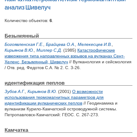
анализ
Шивелуч
Количество объектов:
6
.
Безымянный
Богоявленская Г.Е.
,
Брайцева О.А.
,
Мелекесцев И.В.
,
Кирьянов В.Ю.
,
Миллер С.Д.
(1985)
Катастрофические
извержения типа направленных взрывов на вулканах Сент-
Хеленс, Безымянный, Шивелуч
// Вулканология и сейсмология
/ Отв. ред.
Федотов С.А.
№ 2. С. 3-26.
идентификация пеплов
Зубов А.Г.
,
Кирьянов В.Ю.
(2001)
О возможности
использования термомагнитных параметров для
идентификации вулканических пеплов
// Геодинамика и
вулканизм Курило-Камчатской островодужной системы.
Петропавловск-Камчатский: ГЕОС. С. 267-273.
Камчатка