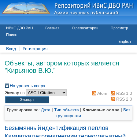
ИВиС ДВО РАН
Главная
О репозитории
Просмотр
Поиск
English
Вход
Регистрация
Объекты, автором которых является
"
Кирьянов В.Ю.
"
На уровень вверх
Экспорт в
Atom
RSS 1.0
RSS 2.0
Группировка по:
Дата
|
Тип объекта
|
Ключевые слова
|
Без
группировки
Безымянный
идентификация пеплов
Камчатка
петромагнетизм
термомагнитный