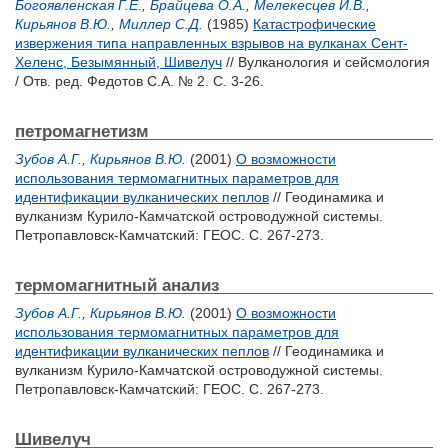
Богоявленская Г.Е.
,
Брайцева О.А.
,
Мелекесцев И.В.
,
Кирьянов В.Ю.
,
Миллер С.Д.
(1985)
Катастрофические
извержения типа направленных взрывов на вулканах Сент-
Хеленс, Безымянный, Шивелуч
// Вулканология и сейсмология
/ Отв. ред.
Федотов С.А.
№ 2. С. 3-26.
петромагнетизм
Зубов А.Г.
,
Кирьянов В.Ю.
(2001)
О возможности
использования термомагнитных параметров для
идентификации вулканических пеплов
// Геодинамика и
вулканизм Курило-Камчатской островодужной системы.
Петропавловск-Камчатский: ГЕОС. С. 267-273.
термомагнитный анализ
Зубов А.Г.
,
Кирьянов В.Ю.
(2001)
О возможности
использования термомагнитных параметров для
идентификации вулканических пеплов
// Геодинамика и
вулканизм Курило-Камчатской островодужной системы.
Петропавловск-Камчатский: ГЕОС. С. 267-273.
Шивелуч