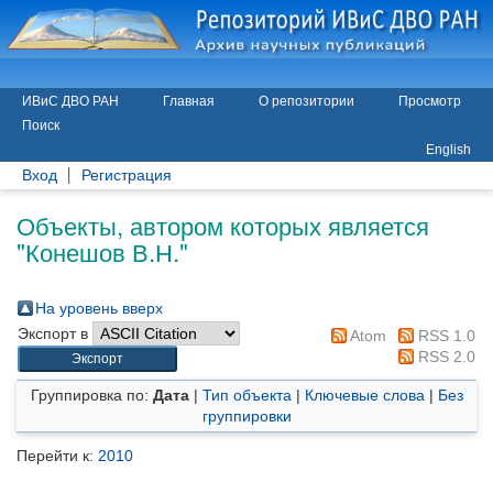
ИВиС ДВО РАН
Главная
О репозитории
Просмотр
Поиск
English
Вход
Регистрация
Объекты, автором которых является
"
Конешов В.Н.
"
На уровень вверх
Экспорт в
Atom
RSS 1.0
RSS 2.0
Группировка по:
Дата
|
Тип объекта
|
Ключевые слова
|
Без
группировки
Перейти к:
2010