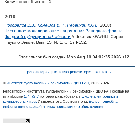
Количество объектов:
1
.
2010
Погорелов В.В.
,
Конешов В.Н.
,
Ребецкий Ю.Л.
(2010)
Численное моделирование напряжений Западного фланга
Зондской субдукционной области
// Вестник КРАУНЦ. Серия:
Науки о Земле. Вып. 15. № 1. С. 174-192.
Этот список был создан
Mon Aug 10 04:02:35 2026 +12
.
О репозитории
|
Политика репозитория
|
Контакты
©
Институт вулканологии и сейсмологии ДВО РАН
, 2012-
2026
Репозиторий Института вулканологии и сейсмологии ДВО РАН создан на
платформе
EPrints 3
, которая разработана в
Школе электроники и
компьютерных наук
Университета Саутгемптона.
Более подробная
информация о разработчиках программного обеспечения
.