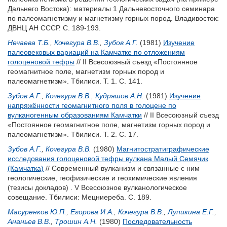
Дальнего Востока): материалы 1 Дальневосточного семинара
по палеомагнетизму и магнетизму горных пород. Владивосток:
ДВНЦ АН СССР. С. 189-193.
Нечаева Т.Б.
,
Кочегура В.В.
,
Зубов А.Г.
(1981)
Изучение
палеовековых вариаций на Камчатке по отложениям
голоценовой тефры
// II Всесоюзный съезд «Постоянное
геомагнитное поле, магнетизм горных пород и
палеомагнетизм». Тбилиси. Т. 1. С. 141.
Зубов А.Г.
,
Кочегура В.В.
,
Кудряшов А.Н.
(1981)
Изучение
напряжённости геомагнитного поля в голоцене по
вулканогенным образованиям Камчатки
// II Всесоюзный съезд
«Постоянное геомагнитное поле, магнетизм горных пород и
палеомагнетизм». Тбилиси. Т. 2. С. 17.
Зубов А.Г.
,
Кочегура В.В.
(1980)
Магнитостратиграфические
исследования голоценовой тефры вулкана Малый Семячик
(Камчатка)
// Современный вулканизм и связанные с ним
геологические, геофизические и геохимические явления
(тезисы докладов) . V Всесоюзное вулканологическое
совещание. Тбилиси: Мецниереба. С. 189.
Масуренков Ю.П.
,
Егорова И.А.
,
Кочегура В.В.
,
Лупикина Е.Г.
,
Ананьев В.В.
,
Трошин А.Н.
(1980)
Последовательность