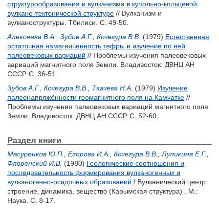
структурообразования и вулканизма в купольно-кольцевой
вулкано-тектонической структуре
// Вулканизм и
вулканоструктуры. Тбилиси. С. 49-50.
Алексеева В.А.
,
Зубов А.Г.
,
Кочегура В.В.
(1979)
Естественная
остаточная намагниченность тефры и изучение по ней
палеовековых вариаций
// Проблемы изучения палеовековых
вариаций магнитного поля Земли. Владивосток: ДВНЦ АН
СССР. С. 36-51.
Зубов А.Г.
,
Кочегура В.В.
,
Ткачева Н.А.
(1979)
Изучение
палеонапряжённости геомагнитного поля на Камчатке
//
Проблемы изучения палеовековых вариаций магнитного поля
Земли. Владивосток: ДВНЦ АН СССР. С. 52-60.
Раздел книги
Масуренков Ю.П.
,
Егорова И.А.
,
Кочегура В.В.
,
Лупикина Е.Г.
,
Флоренский И.В.
(1980)
Геологические соотношения и
последовательность формирования вулканогенных и
вулканогенно-осадочных образований
/ Вулканический центр:
строение, динамика, вещество (Карымская структура) . М.:
Наука. С. 8-17.