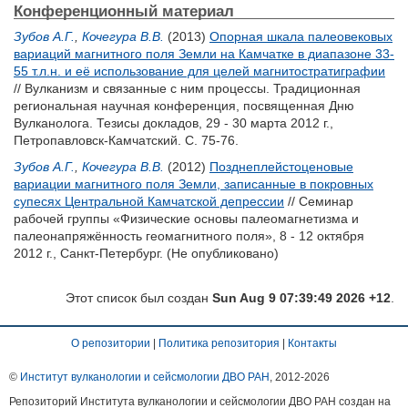
Конференционный материал
Зубов А.Г.
,
Кочегура В.В.
(2013)
Опорная шкала палеовековых
вариаций магнитного поля Земли на Камчатке в диапазоне 33-
55 т.л.н. и её использование для целей магнитостратиграфии
// Вулканизм и связанные с ним процессы. Традиционная
региональная научная конференция, посвященная Дню
Вулканолога. Тезиcы докладов, 29 - 30 марта 2012 г.,
Петропавловск-Камчатский. С. 75-76.
Зубов А.Г.
,
Кочегура В.В.
(2012)
Позднеплейстоценовые
вариации магнитного поля Земли, записанные в покровных
супесях Центральной Камчатской депрессии
// Семинар
рабочей группы «Физические основы палеомагнетизма и
палеонапряжённость геомагнитного поля», 8 - 12 октября
2012 г., Санкт-Петербург. (Не опубликовано)
Этот список был создан
Sun Aug 9 07:39:49 2026 +12
.
О репозитории
|
Политика репозитория
|
Контакты
©
Институт вулканологии и сейсмологии ДВО РАН
, 2012-
2026
Репозиторий Института вулканологии и сейсмологии ДВО РАН создан на