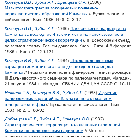
Кочегура В.В.
,
Зубов А.Г.
,
Брайцева О.А.
(1986)
Магнитостратиграфия голоценовых почвенно-
пирокластических образований Камчатки
// Вулканология и
сейсмология. Вып. 1986. № 6. С. 3-17.
Кочегура В.В.
,
Зубов А.Г.
(1986)
Палеовековые вариации на
Камчатке за последние 4 тысячи лет и их использование в
целях стратиграфической корреляции
// III Всесоюзный съезд
по геомагнетизму. Тезисы докладов. Киев – Ялта, 4-8 февраля
1986 г.. Киев. С. 120-121.
Кочегура В.В.
,
Зубов А.Г.
(1984)
Шкала палеовековых
вариаций геомагнитного поля для позднего голоцена
Камчатки
// Геомагнитное поле в фанерозое: тезисы докладов
III Дальневосточного семинара по палеомагнетизму, Магадан,
21 августа 1984 г.. Магадан: СВКНИИ ДВНЦ АН СССР. С. 10-11.
Нечаева Т.Б.
,
Кочегура В.В.
,
Зубов А.Г.
(1983)
Изучение
палеовековых вариаций на Камчатке по отложениям
голоценовой тефры
// Вулканология и сейсмология. Вып.
1983. № 2. С. 88-92.
Добрецова Ю.Г.
,
Зубов А.Г.
,
Кочегура В.В.
(1982)
Стратиграфическая корреляция голоценовых отложений
Камчатки по палеовековым вариациям
// Методы
палеомагнетизма в решении геологических задач (на примере