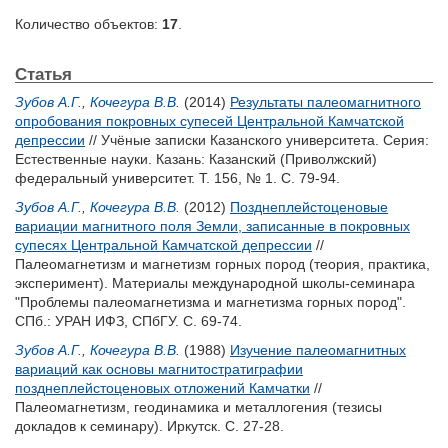
Количество объектов:
17
.
Статья
Зубов А.Г.
,
Кочегура В.В.
(2014)
Результаты палеомагнитного
опробования покровных супесей Центральной Камчатской
депрессии
// Учёные записки Казанского университета. Серия:
Естественные науки. Казань: Казанский (Приволжский)
федеральный университет. Т. 156, № 1. С. 79-94.
Зубов А.Г.
,
Кочегура В.В.
(2012)
Позднеплейстоценовые
вариации магнитного поля Земли, записанные в покровных
супесях Центральной Камчатской депрессии
//
Палеомагнетизм и магнетизм горных пород (теория, практика,
эксперимент). Материалы международной школы-семинара
"Проблемы палеомагнетизма и магнетизма горных пород".
СПб.: УРАН ИФЗ, СПбГУ. С. 69-74.
Зубов А.Г.
,
Кочегура В.В.
(1988)
Изучение палеомагнитных
вариаций как основы магнитостратиграфии
позднеплейстоценовых отложений Камчатки
//
Палеомагнетизм, геодинамика и металлогения (тезисы
докладов к семинару). Иркутск. С. 27-28.