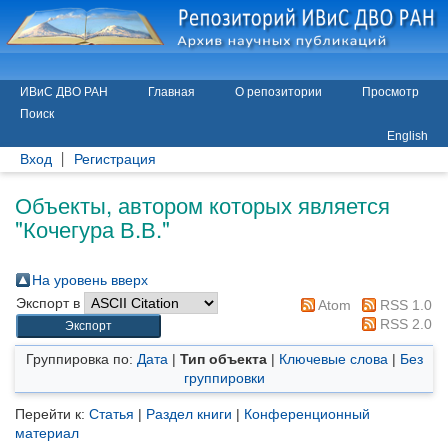
ИВиС ДВО РАН
Главная
О репозитории
Просмотр
Поиск
English
Вход
Регистрация
Объекты, автором которых является
"
Кочегура В.В.
"
На уровень вверх
Экспорт в
Atom
RSS 1.0
RSS 2.0
Группировка по:
Дата
|
Тип объекта
|
Ключевые слова
|
Без
группировки
Перейти к:
Статья
|
Раздел книги
|
Конференционный
материал