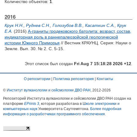
Количество объектов:
1
.
2016
Крук Н.Н.
,
Руднев С.Н.
,
Голозубов В.В.
,
Касаткин С.А.
,
Крук
Е.А.
(2016)
А-граниты гродековского батолита: возраст, состав,
индикаторная роль в раннепалеозойской геологической
истории Южного Приморья
// Вестник КРАУНЦ. Серия: Науки о
Земле. Вып. 30. № 2. С. 5-15.
Этот список был создан
Fri Aug 7 15:18:28 2026 +12
.
О репозитории
|
Политика репозитория
|
Контакты
©
Институт вулканологии и сейсмологии ДВО РАН
, 2012-
2026
Репозиторий Института вулканологии и сейсмологии ДВО РАН создан на
платформе
EPrints 3
, которая разработана в
Школе электроники и
компьютерных наук
Университета Саутгемптона.
Более подробная
информация о разработчиках программного обеспечения
.