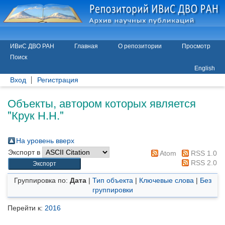
ИВиС ДВО РАН
Главная
О репозитории
Просмотр
Поиск
English
Вход
Регистрация
Объекты, автором которых является
"
Крук Н.Н.
"
На уровень вверх
Экспорт в
Atom
RSS 1.0
RSS 2.0
Группировка по:
Дата
|
Тип объекта
|
Ключевые слова
|
Без
группировки
Перейти к:
2016