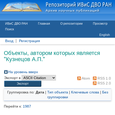
ИВиС ДВО РАН
Главная
О репозитории
Просмотр
Поиск
English
Вход
Регистрация
Объекты, автором которых является
"
Кузнецов А.П.
"
На уровень вверх
Экспорт в
Atom
RSS 1.0
RSS 2.0
Группировка по:
Дата
|
Тип объекта
|
Ключевые слова
|
Без
группировки
Перейти к:
1987