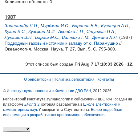
Количество объектов:
1
.
1987
Зоненшайн Л.П.
,
Мурдмаа И.О.
,
Баранов Б.В.
,
Кузнецов А.П.
,
Кузин В.С.
,
Кузьмин М.И.
,
Авдейко Г.П.
,
Стунжас П.А.
,
Лукашин В.Н.
,
Бараш М.С.
,
Валяшко Г.М.
,
Демина Л.Л.
(1987)
Подводный газовый источник к западу от о. Парамушир
//
Океанология. Москва: Наука. Т. 27, Вып. 5. С. 795-800.
Этот список был создан
Fri Aug 7 17:10:33 2026 +12
.
О репозитории
|
Политика репозитория
|
Контакты
©
Институт вулканологии и сейсмологии ДВО РАН
, 2012-
2026
Репозиторий Института вулканологии и сейсмологии ДВО РАН создан на
платформе
EPrints 3
, которая разработана в
Школе электроники и
компьютерных наук
Университета Саутгемптона.
Более подробная
информация о разработчиках программного обеспечения
.