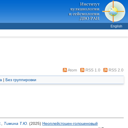
English
Atom
RSS 1.0
RSS 2.0
а
|
Без группировки
.
,
Тимина Т.Ю.
(2025)
Неоплейстоцен-голоценовый