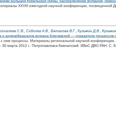
анизм Большой Курильской гряды: распределение вулканов, приро
атериалы XXVIII ежегодной научной конференции, посвященной Дню
оскалева С.В.
,
Соболев А.В.
,
Батанова В.Г.
,
Кузьмин Д.В.
,
Кузьмин
в и андезибазальтов вулкана Ключевской — показатели процессо
е с ним процессы. Материалы региональной научной конференции,
- 30 марта 2012 г.. Петропавловск-Камчатский: ИВиС ДВО РАН. С. 8