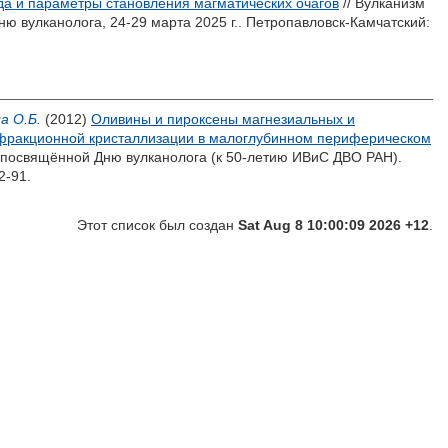
да и параметры становления магматических очагов
// Вулканизм
 вулканолога, 24-29 марта 2025 г.. Петропавловск-Камчатский:
а О.Б.
(2012)
Оливины и пироксены магнезиальных и
в фракционной кристаллизации в малоглубинном периферическом
 посвящённой Дню вулканолога (к 50-летию ИВиС ДВО РАН).
2-91.
Этот список был создан
Sat Aug 8 10:00:09 2026 +12
.