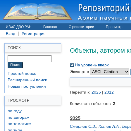
ИВиС ДВО РАН
Главная
О репозитории
Просмотр
Вход
Регистрация
Объекты, автором к
ПОИСК
На уровень вверх
Экспорт в
Простой поиск
Расширенный поиск
Новые поступления
Перейти к:
2025
|
2012
ПРОСМОТР
Количество объектов:
2
.
по году
2025
по авторам
по тематике
Смирнов С.З.
,
Котов А.А.
,
Берг
по типу