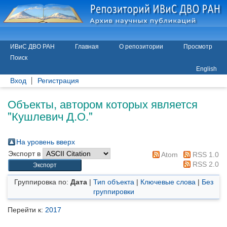
ИВиС ДВО РАН
Главная
О репозитории
Просмотр
Поиск
English
Вход
Регистрация
Объекты, автором которых является
"
Кушлевич Д.О.
"
На уровень вверх
Экспорт в
Atom
RSS 1.0
RSS 2.0
Группировка по:
Дата
|
Тип объекта
|
Ключевые слова
|
Без
группировки
Перейти к:
2017