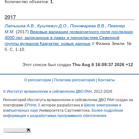
Количество объектов:
1
.
2017
Латышев А.В.
,
Кушлевич Д.О.
,
Пономарева В.В.
,
Певзнер
М.М.
(2017)
Вековые вариации геомагнитного поля последних
4000 лет, записанные в лавах и пирокластике Северной
группы вулканов Камчатки: новые данные
// Физика Земли. №
5. С. 1-10.
Этот список был создан
Thu Aug 6 16:09:37 2026 +12
.
О репозитории
|
Политика репозитория
|
Контакты
©
Институт вулканологии и сейсмологии ДВО РАН
, 2012-
2026
Репозиторий Института вулканологии и сейсмологии ДВО РАН создан на
платформе
EPrints 3
, которая разработана в
Школе электроники и
компьютерных наук
Университета Саутгемптона.
Более подробная
информация о разработчиках программного обеспечения
.