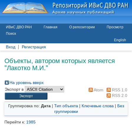
ИВиС ДВО РАН
Главная
О репозитории
Просмотр
Поиск
English
Вход
Регистрация
Объекты, автором которых является
"
Лакотко М.И.
"
На уровень вверх
Экспорт в
Atom
RSS 1.0
RSS 2.0
Группировка по:
Дата
|
Тип объекта
|
Ключевые слова
|
Без
группировки
Перейти к:
1985