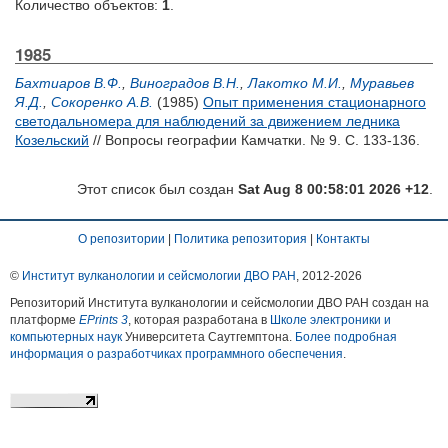
Количество объектов:
1
.
1985
Бахтиаров В.Ф.
,
Виноградов В.Н.
,
Лакотко М.И.
,
Муравьев
Я.Д.
,
Сокоренко А.В.
(1985)
Опыт применения стационарного
светодальномера для наблюдений за движением ледника
Козельский
// Вопросы географии Камчатки. № 9. С. 133-136.
Этот список был создан
Sat Aug 8 00:58:01 2026 +12
.
О репозитории
|
Политика репозитория
|
Контакты
©
Институт вулканологии и сейсмологии ДВО РАН
, 2012-
2026
Репозиторий Института вулканологии и сейсмологии ДВО РАН создан на
платформе
EPrints 3
, которая разработана в
Школе электроники и
компьютерных наук
Университета Саутгемптона.
Более подробная
информация о разработчиках программного обеспечения
.