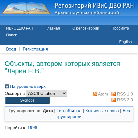
ИВиС ДВО РАН
Главная
О репозитории
Просмотр
Поиск
English
Вход
Регистрация
Объекты, автором которых является
"
Ларин Н.В.
"
На уровень вверх
Экспорт в
Atom
RSS 1.0
RSS 2.0
Группировка по:
Дата
|
Тип объекта
|
Ключевые слова
|
Без
группировки
Перейти к:
1996