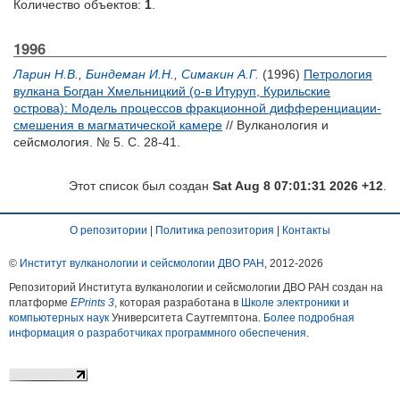
Количество объектов:
1
.
1996
Ларин Н.В.
,
Биндеман И.Н.
,
Симакин А.Г.
(1996)
Петрология
вулкана Богдан Хмельницкий (о-в Итуруп, Курильские
острова): Модель процессов фракционной дифференциации-
смешения в магматической камере
// Вулканология и
сейсмология. № 5. С. 28-41.
Этот список был создан
Sat Aug 8 07:01:31 2026 +12
.
О репозитории
|
Политика репозитория
|
Контакты
©
Институт вулканологии и сейсмологии ДВО РАН
, 2012-
2026
Репозиторий Института вулканологии и сейсмологии ДВО РАН создан на
платформе
EPrints 3
, которая разработана в
Школе электроники и
компьютерных наук
Университета Саутгемптона.
Более подробная
информация о разработчиках программного обеспечения
.