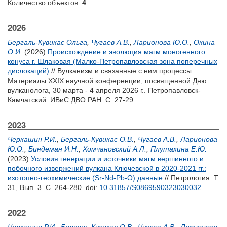
Количество объектов:
4
.
2026
Бергаль-Кувикас Ольга
,
Чугаев А.В.
,
Ларионова Ю.О.
,
Окина
О.И.
(2026)
Происхождение и эволюция магм моногенного
конуса г. Шлаковая (Малко-Петропавловская зона поперечных
дислокаций)
// Вулканизм и связанные с ним процессы.
Материалы XXIX научной конференции, посвященной Дню
вулканолога, 30 марта - 4 апреля 2026 г.. Петропавловск-
Камчатский: ИВиС ДВО РАН. С. 27-29.
2023
Черкашин Р.И.
,
Бергаль-Кувикас О.В.
,
Чугаев А.В.
,
Ларионова
Ю.О.
,
Биндеман И.Н.
,
Хомчановский А.Л.
,
Плутахина Е.Ю.
(2023)
Условия генерации и источники магм вершинного и
побочного извержений вулкана Ключевской в 2020-2021 гг.:
изотопно-геохимические (Sr-Nd-Pb-O) данные
// Петрология. Т.
31, Вып. 3. С. 264-280.
doi:
10.31857/S0869590323030032
.
2022