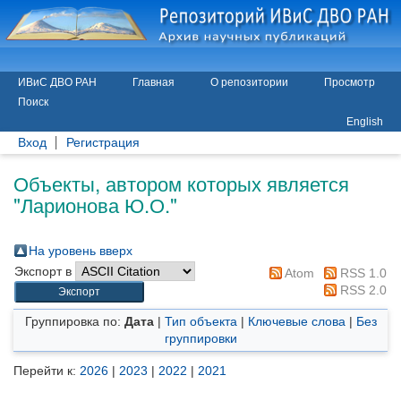
ИВиС ДВО РАН
Главная
О репозитории
Просмотр
Поиск
English
Вход
Регистрация
Объекты, автором которых является
"
Ларионова Ю.О.
"
На уровень вверх
Экспорт в
Atom
RSS 1.0
RSS 2.0
Группировка по:
Дата
|
Тип объекта
|
Ключевые слова
|
Без
группировки
Перейти к:
2026
|
2023
|
2022
|
2021