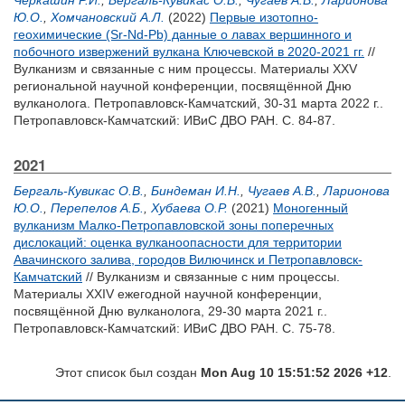
Черкашин Р.И.
,
Бергаль-Кувикас О.В.
,
Чугаев А.В.
,
Ларионова
Ю.О.
,
Хомчановский А.Л.
(2022)
Первые изотопно-
геохимические (Sr-Nd-Pb) данные о лавах вершинного и
побочного извержений вулкана Ключевской в 2020-2021 гг.
//
Вулканизм и связанные с ним процессы. Материалы XXV
региональной научной конференции, посвящённой Дню
вулканолога. Петропавловск-Камчатский, 30-31 марта 2022 г..
Петропавловск-Камчатский: ИВиС ДВО РАН. С. 84-87.
2021
Бергаль-Кувикас О.В.
,
Биндеман И.Н.
,
Чугаев А.В.
,
Ларионова
Ю.О.
,
Перепелов А.Б.
,
Хубаева О.Р.
(2021)
Моногенный
вулканизм Малко-Петропавловской зоны поперечных
дислокаций: оценка вулканоопасности для территории
Авачинского залива, городов Вилючинск и Петропавловск-
Камчатский
// Вулканизм и связанные с ним процессы.
Материалы XXIV ежегодной научной конференции,
посвящённой Дню вулканолога, 29-30 марта 2021 г..
Петропавловск-Камчатский: ИВиС ДВО РАН. С. 75-78.
Этот список был создан
Mon Aug 10 15:51:52 2026 +12
.