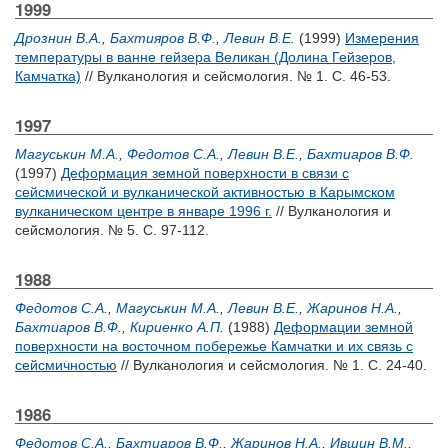
1999
Дрознин В.А.
,
Бахтияров В.Ф.
,
Левин В.Е.
(1999)
Измерения
температуры в ванне гейзера Великан (Долина Гейзеров,
Камчатка)
// Вулканология и сейсмология. № 1. С. 46-53.
1997
Магуськин М.А.
,
Федотов С.А.
,
Левин В.Е.
,
Бахтиаров В.Ф.
(1997)
Деформация земной поверхности в связи с
сейсмической и вулканической активностью в Карымском
вулканическом центре в январе 1996 г.
// Вулканология и
сейсмология. № 5. С. 97-112.
1988
Федотов С.А.
,
Магуськин М.А.
,
Левин В.Е.
,
Жаринов Н.А.
,
Бахтиаров В.Ф.
,
Кириенко А.П.
(1988)
Деформации земной
поверхности на восточном побережье Камчатки и их связь с
сейсмичностью
// Вулканология и сейсмология. № 1. С. 24-40.
1986
Федотов С.А.
,
Бахтиаров В.Ф.
,
Жаринов Н.А.
,
Ившин В.М.
,