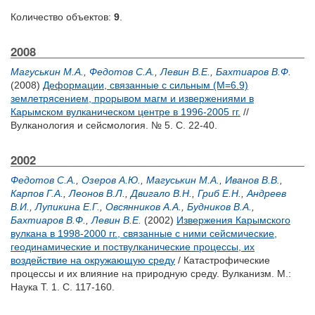
Количество объектов:
9
.
2008
Магуськин М.А.
,
Федотов С.А.
,
Левин В.Е.
,
Бахтиаров В.Ф.
(2008)
Деформации, связанные с сильным (М=6.9)
землетрясением, прорывом магм и извержениями в
Карымском вулканическом центре в 1996-2005 гг.
//
Вулканология и сейсмология. № 5. С. 22-40.
2002
Федотов С.А.
,
Озеров А.Ю.
,
Магуськин М.А.
,
Иванов В.В.
,
Карпов Г.А.
,
Леонов В.Л.
,
Двигало В.Н.
,
Гриб Е.Н.
,
Андреев
В.И.
,
Лупикина Е.Г.
,
Овсянников А.А.
,
Будников В.А.
,
Бахтиаров В.Ф.
,
Левин В.Е.
(2002)
Извержения Карымского
вулкана в 1998-2000 гг., связанные с ними сейсмические,
геодинамические и поствулканические процессы, их
воздействие на окружающую среду
/ Катастрофические
процессы и их влияние на природную среду. Вулканизм. М.:
Наука Т. 1. С. 117-160.