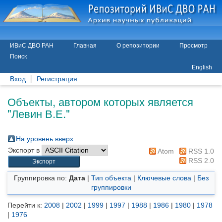
ИВиС ДВО РАН
Главная
О репозитории
Просмотр
Поиск
English
Вход
Регистрация
Объекты, автором которых является
"
Левин В.Е.
"
На уровень вверх
Экспорт в
Atom
RSS 1.0
RSS 2.0
Группировка по:
Дата
|
Тип объекта
|
Ключевые слова
|
Без
группировки
Перейти к:
2008
|
2002
|
1999
|
1997
|
1988
|
1986
|
1980
|
1978
|
1976