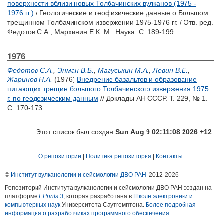
поверхности вблизи новых Толбачинских вулканов (1975 -
1976 гг.)
/ Геологические и геофизические данные о Большом
трещинном Толбачинском извержении 1975-1976 гг. / Отв. ред.
Федотов С.А.
,
Мархинин Е.К.
М.: Наука. С. 189-199.
1976
Федотов С.А.
,
Энман В.Б.
,
Магуськин М.А.
,
Левин В.Е.
,
Жаринов Н.А.
(1976)
Внедрение базальтов и образование
питающих трещин большого Толбачинского извержения 1975
г. по геодезическим данным
// Доклады АН СССР. Т. 229, № 1.
С. 170-173.
Этот список был создан
Sun Aug 9 02:11:08 2026 +12
.
О репозитории
|
Политика репозитория
|
Контакты
©
Институт вулканологии и сейсмологии ДВО РАН
, 2012-
2026
Репозиторий Института вулканологии и сейсмологии ДВО РАН создан на
платформе
EPrints 3
, которая разработана в
Школе электроники и
компьютерных наук
Университета Саутгемптона.
Более подробная
информация о разработчиках программного обеспечения
.