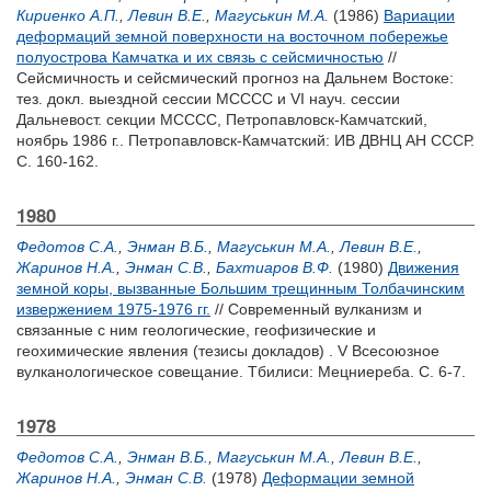
Кириенко А.П.
,
Левин В.Е.
,
Магуськин М.А.
(1986)
Вариации
деформаций земной поверхности на восточном побережье
полуострова Камчатка и их связь с сейсмичностью
//
Сейсмичность и сейсмический прогноз на Дальнем Востоке:
тез. докл. выездной сессии МСССС и VI науч. сессии
Дальневост. секции МСССС, Петропавловск-Камчатский,
ноябрь 1986 г.. Петропавловск-Камчатский: ИВ ДВНЦ АН СССР.
С. 160-162.
1980
Федотов С.А.
,
Энман В.Б.
,
Магуськин М.А.
,
Левин В.Е.
,
Жаринов Н.А.
,
Энман С.В.
,
Бахтиаров В.Ф.
(1980)
Движения
земной коры, вызванные Большим трещинным Толбачинским
извержением 1975-1976 гг.
// Современный вулканизм и
связанные с ним геологические, геофизические и
геохимические явления (тезисы докладов) . V Всесоюзное
вулканологическое совещание. Тбилиси: Мецниереба. С. 6-7.
1978
Федотов С.А.
,
Энман В.Б.
,
Магуськин М.А.
,
Левин В.Е.
,
Жаринов Н.А.
,
Энман С.В.
(1978)
Деформации земной