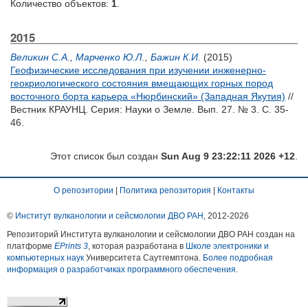
Количество объектов:
1
.
2015
Великин С.А.
,
Марченко Ю.Л.
,
Бажин К.И.
(2015)
Геофизические исследования при изучении инженерно-
геокриологического состояния вмещающих горных пород
восточного борта карьера «Нюрбинский» (Западная Якутия)
//
Вестник КРАУНЦ. Серия: Науки о Земле. Вып. 27. № 3. С. 35-
46.
Этот список был создан
Sun Aug 9 23:22:11 2026 +12
.
О репозитории
|
Политика репозитория
|
Контакты
©
Институт вулканологии и сейсмологии ДВО РАН
, 2012-
2026
Репозиторий Института вулканологии и сейсмологии ДВО РАН создан на
платформе
EPrints 3
, которая разработана в
Школе электроники и
компьютерных наук
Университета Саутгемптона.
Более подробная
информация о разработчиках программного обеспечения
.