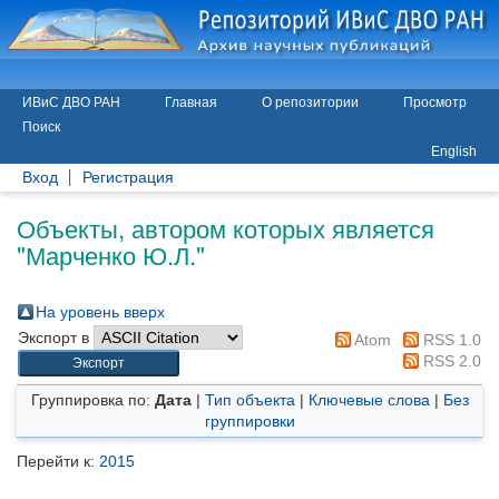
ИВиС ДВО РАН
Главная
О репозитории
Просмотр
Поиск
English
Вход
Регистрация
Объекты, автором которых является
"
Марченко Ю.Л.
"
На уровень вверх
Экспорт в
Atom
RSS 1.0
RSS 2.0
Группировка по:
Дата
|
Тип объекта
|
Ключевые слова
|
Без
группировки
Перейти к:
2015