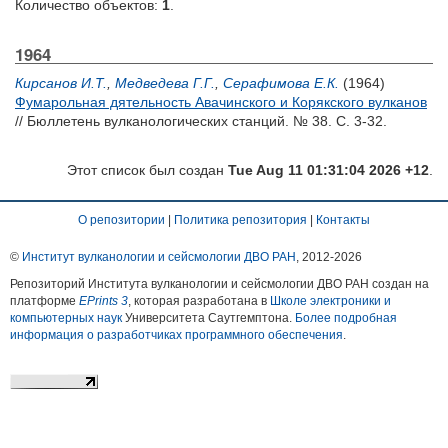
Количество объектов:
1
.
1964
Кирсанов И.Т.
,
Медведева Г.Г.
,
Серафимова Е.К.
(1964)
Фумарольная дятельность Авачинского и Корякского вулканов
// Бюллетень вулканологических станций. № 38. С. 3-32.
Этот список был создан
Tue Aug 11 01:31:04 2026 +12
.
О репозитории
|
Политика репозитория
|
Контакты
©
Институт вулканологии и сейсмологии ДВО РАН
, 2012-
2026
Репозиторий Института вулканологии и сейсмологии ДВО РАН создан на
платформе
EPrints 3
, которая разработана в
Школе электроники и
компьютерных наук
Университета Саутгемптона.
Более подробная
информация о разработчиках программного обеспечения
.