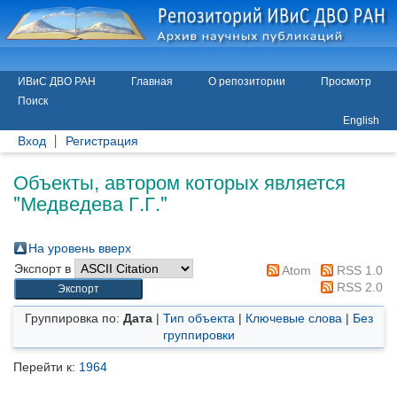
ИВиС ДВО РАН
Главная
О репозитории
Просмотр
Поиск
English
Вход
Регистрация
Объекты, автором которых является
"
Медведева Г.Г.
"
На уровень вверх
Экспорт в
Atom
RSS 1.0
RSS 2.0
Группировка по:
Дата
|
Тип объекта
|
Ключевые слова
|
Без
группировки
Перейти к:
1964