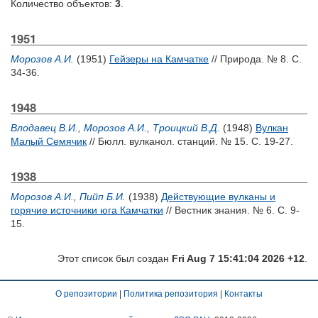
Количество объектов:
3
.
1951
Морозов А.И.
(1951)
Гейзеры на Камчатке
// Природа. № 8. С.
34-36.
1948
Влодавец В.И.
,
Морозов А.И.
,
Троицкий В.Д.
(1948)
Вулкан
Малый Семячик
// Бюлл. вулканол. станций. № 15. С. 19-27.
1938
Морозов А.И.
,
Пийп Б.И.
(1938)
Действующие вулканы и
горячие источники юга Камчатки
// Вестник знания. № 6. С. 9-
15.
Этот список был создан
Fri Aug 7 15:41:04 2026 +12
.
О репозитории
|
Политика репозитория
|
Контакты