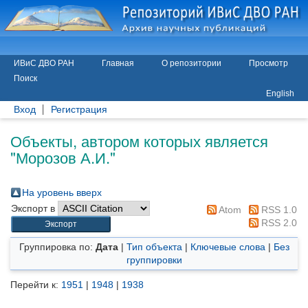
ИВиС ДВО РАН
Главная
О репозитории
Просмотр
Поиск
English
Вход
Регистрация
Объекты, автором которых является
"
Морозов А.И.
"
На уровень вверх
Экспорт в
Atom
RSS 1.0
RSS 2.0
Группировка по:
Дата
|
Тип объекта
|
Ключевые слова
|
Без
группировки
Перейти к:
1951
|
1948
|
1938