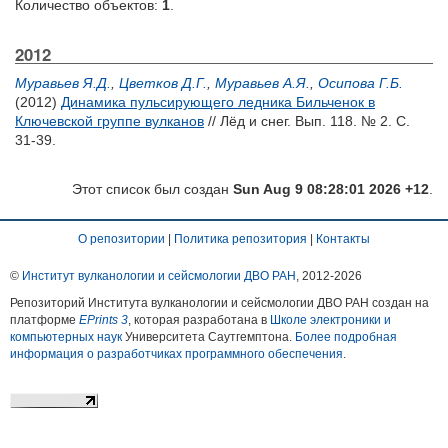
Количество объектов:
1
.
2012
Муравьев Я.Д.
,
Цветков Д.Г.
,
Муравьев А.Я.
,
Осипова Г.Б.
(2012)
Динамика пульсирующего ледника Бильченок в
Ключевской группе вулканов
// Лёд и снег. Вып. 118. № 2. С.
31-39.
Этот список был создан
Sun Aug 9 08:28:01 2026 +12
.
О репозитории
|
Политика репозитория
|
Контакты
©
Институт вулканологии и сейсмологии ДВО РАН
, 2012-
2026
Репозиторий Института вулканологии и сейсмологии ДВО РАН создан на
платформе
EPrints 3
, которая разработана в
Школе электроники и
компьютерных наук
Университета Саутгемптона.
Более подробная
информация о разработчиках программного обеспечения
.