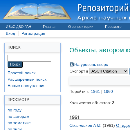
ИВиС ДВО РАН
Главная
О репозитории
Просмотр
Вход
Регистрация
Объекты, автором к
ПОИСК
На уровень вверх
Экспорт в
Простой поиск
Расширенный поиск
Новые поступления
Перейти к:
1961
|
1960
ПРОСМОТР
Количество объектов:
2
.
по году
1961
по авторам
по тематике
Овчинников А.М.
(1961)
О гидр
по типу