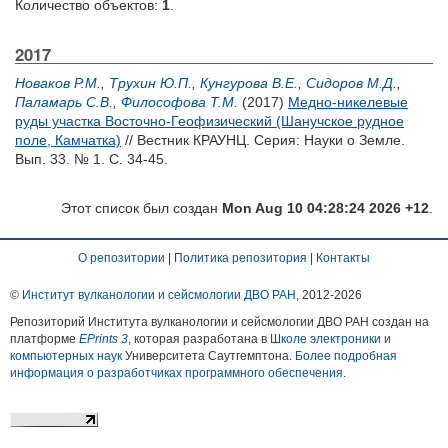
Количество объектов:
1
.
2017
Новаков Р.М.
,
Трухин Ю.П.
,
Кунгурова В.Е.
,
Сидоров М.Д.
,
Паламарь С.В.
,
Философова Т.М.
(2017)
Медно-никелевые
руды участка Восточно-Геофизический (Шанучское рудное
поле, Камчатка)
// Вестник КРАУНЦ. Серия: Науки о Земле.
Вып. 33. № 1. С. 34-45.
Этот список был создан
Mon Aug 10 04:28:24 2026 +12
.
О репозитории
|
Политика репозитория
|
Контакты
©
Институт вулканологии и сейсмологии ДВО РАН
, 2012-
2026
Репозиторий Института вулканологии и сейсмологии ДВО РАН создан на
платформе
EPrints 3
, которая разработана в
Школе электроники и
компьютерных наук
Университета Саутгемптона.
Более подробная
информация о разработчиках программного обеспечения
.