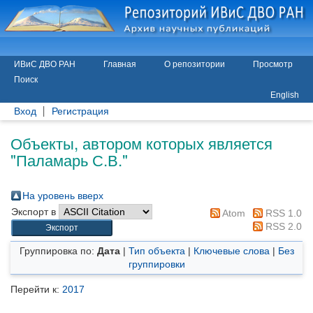
ИВиС ДВО РАН
Главная
О репозитории
Просмотр
Поиск
English
Вход
Регистрация
Объекты, автором которых является
"
Паламарь С.В.
"
На уровень вверх
Экспорт в
Atom
RSS 1.0
RSS 2.0
Группировка по:
Дата
|
Тип объекта
|
Ключевые слова
|
Без
группировки
Перейти к:
2017