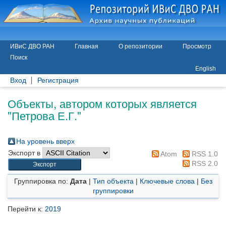
ИВиС ДВО РАН
Главная
О репозитории
Просмотр
Поиск
English
Вход
Регистрация
Объекты, автором которых является
"
Петрова Е.Г.
"
На уровень вверх
Экспорт в
Atom
RSS 1.0
RSS 2.0
Группировка по:
Дата
|
Тип объекта
|
Ключевые слова
|
Без
группировки
Перейти к:
2019