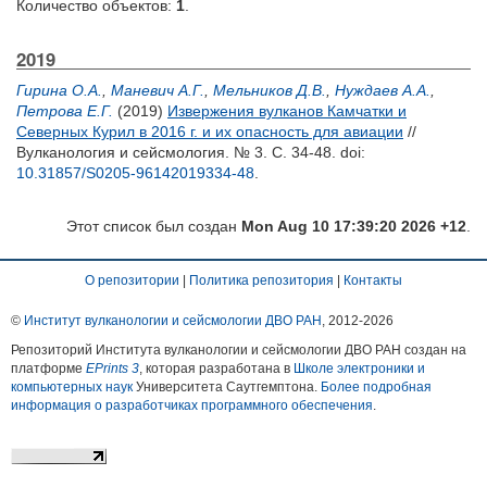
Количество объектов:
1
.
2019
Гирина О.А.
,
Маневич А.Г.
,
Мельников Д.В.
,
Нуждаев А.А.
,
Петрова Е.Г.
(2019)
Извержения вулканов Камчатки и
Северных Курил в 2016 г. и их опасность для авиации
//
Вулканология и сейсмология. № 3. С. 34-48.
doi:
10.31857/S0205-96142019334-48
.
Этот список был создан
Mon Aug 10 17:39:20 2026 +12
.
О репозитории
|
Политика репозитория
|
Контакты
©
Институт вулканологии и сейсмологии ДВО РАН
, 2012-
2026
Репозиторий Института вулканологии и сейсмологии ДВО РАН создан на
платформе
EPrints 3
, которая разработана в
Школе электроники и
компьютерных наук
Университета Саутгемптона.
Более подробная
информация о разработчиках программного обеспечения
.