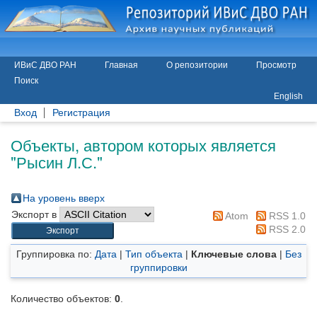
ИВиС ДВО РАН
Главная
О репозитории
Просмотр
Поиск
English
Вход
Регистрация
Объекты, автором которых является
"
Рысин Л.С.
"
На уровень вверх
Экспорт в
Atom
RSS 1.0
RSS 2.0
Группировка по:
Дата
|
Тип объекта
|
Ключевые слова
|
Без
группировки
Количество объектов:
0
.