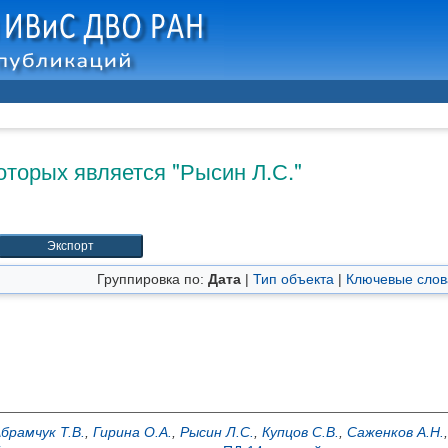
оторых является "
Рысин Л.С.
"
Группировка по:
Дата
|
Тип объекта
|
Ключевые слов
брамчук Т.В.
,
Гирина О.А.
,
Рысин Л.С.
,
Купцов С.В.
,
Саженков А.Н.