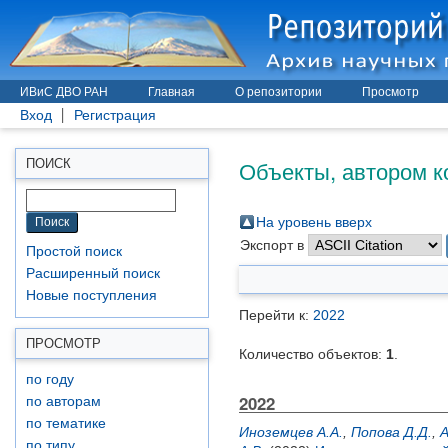
ИВиС ДВО РАН
Главная
О репозитории
Просмотр
Вход
Регистрация
Объекты, автором к
ПОИСК
На уровень вверх
Экспорт в
Простой поиск
Расширенный поиск
Новые поступления
Перейти к:
2022
ПРОСМОТР
Количество объектов:
1
.
по году
2022
по авторам
по тематике
Иноземцев А.А.
,
Попова Д.Д.
,
А
по типу