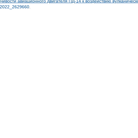
чивости авиационного двигателя ПД-14 к воздействию вулканическ
_2022_2629660
.