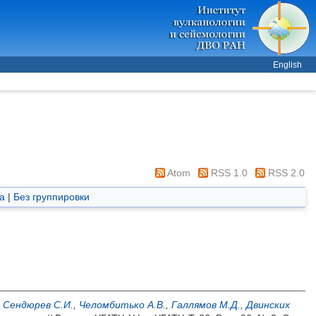
English
Atom
RSS 1.0
RSS 2.0
а
|
Без группировки
,
Сендюрев С.И.
,
Челомбитько А.В.
,
Галлямов М.Д.
,
Двинских