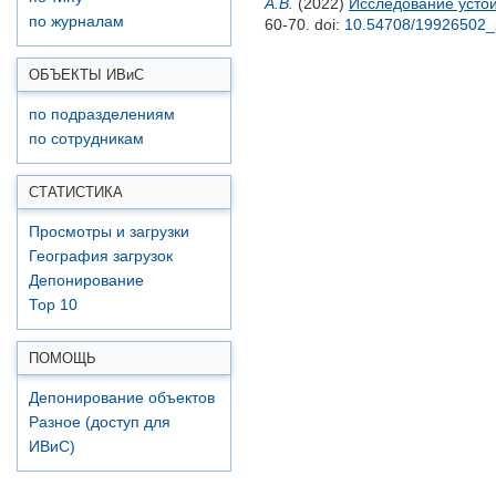
А.В.
(2022)
Исследование устой
по журналам
60-70.
doi:
10.54708/19926502
ОБЪЕКТЫ ИВ
и
С
по подразделениям
по сотрудникам
СТАТИСТИКА
Просмотры и загрузки
География загрузок
Депонирование
Top 10
ПОМОЩЬ
Депонирование объектов
Разное (доступ для
ИВиС)