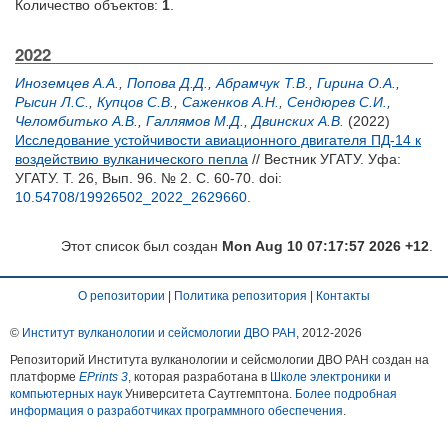
Количество объектов:
1
.
2022
Иноземцев А.А.
,
Попова Д.Д.
,
Абрамчук Т.В.
,
Гирина О.А.
,
Рысин Л.С.
,
Купцов С.В.
,
Саженков А.Н.
,
Сендюрев С.И.
,
Челомбитько А.В.
,
Галлямов М.Д.
,
Двинских А.В.
(2022)
Исследование устойчивости авиационного двигателя ПД-14 к
воздействию вулканического пепла
// Вестник УГАТУ. Уфа:
УГАТУ. Т. 26, Вып. 96. № 2. С. 60-70.
doi:
10.54708/19926502_2022_2629660
.
Этот список был создан
Mon Aug 10 07:17:57 2026 +12
.
О репозитории
|
Политика репозитория
|
Контакты
©
Институт вулканологии и сейсмологии ДВО РАН
, 2012-
2026
Репозиторий Института вулканологии и сейсмологии ДВО РАН создан на
платформе
EPrints 3
, которая разработана в
Школе электроники и
компьютерных наук
Университета Саутгемптона.
Более подробная
информация о разработчиках программного обеспечения
.