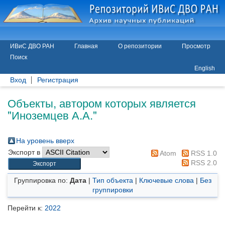
ИВиС ДВО РАН
Главная
О репозитории
Просмотр
Поиск
English
Вход
Регистрация
Объекты, автором которых является
"
Иноземцев А.А.
"
На уровень вверх
Экспорт в
Atom
RSS 1.0
RSS 2.0
Группировка по:
Дата
|
Тип объекта
|
Ключевые слова
|
Без
группировки
Перейти к:
2022