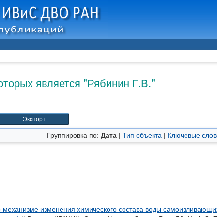
оторых является "
Рябинин Г.В.
"
Группировка по:
Дата
|
Тип объекта
|
Ключевые слов
о механизме изменения химического состава воды самоизливающих