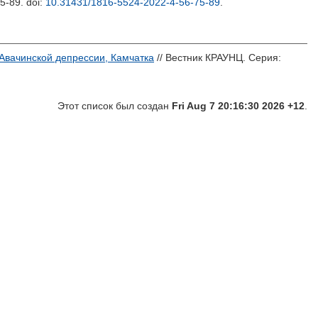
75-89.
doi:
10.31431/1816-5524-2022-4-56-75-89
.
вачинской депрессии, Камчатка
// Вестник КРАУНЦ. Серия:
Этот список был создан
Fri Aug 7 20:16:30 2026 +12
.