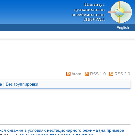
English
Atom
RSS 1.0
RSS 2.0
а
|
Без группировки
ся скважин в условиях нестационарного режима (на примере