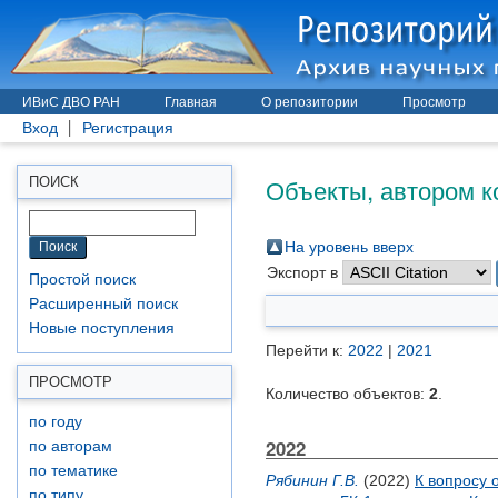
ИВиС ДВО РАН
Главная
О репозитории
Просмотр
Вход
Регистрация
Объекты, автором к
ПОИСК
На уровень вверх
Экспорт в
Простой поиск
Расширенный поиск
Новые поступления
Перейти к:
2022
|
2021
ПРОСМОТР
Количество объектов:
2
.
по году
2022
по авторам
по тематике
Рябинин Г.В.
(2022)
К вопросу 
по типу