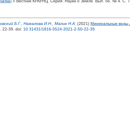
чатка)
// Вестник КРАУНЦ. Серия: Науки о Земле. Вып. 56. № 4. С. 
овский Б.Г.
,
Нажалова И.Н.
,
Малик Н.А.
(2021)
Минеральные воды А
. 22-39.
doi:
10.31431/1816-5524-2021-2-50-22-39
.