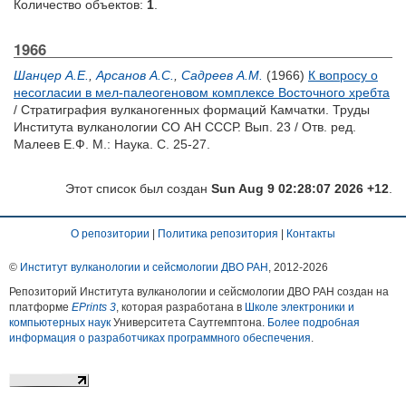
Количество объектов:
1
.
1966
Шанцер А.Е.
,
Арсанов А.С.
,
Садреев А.М.
(1966)
К вопросу о
несогласии в мел-палеогеновом комплексе Восточного хребта
/ Стратиграфия вулканогенных формаций Камчатки. Труды
Института вулканологии СО АН СССР. Вып. 23 / Отв. ред.
Малеев Е.Ф.
М.: Наука. С. 25-27.
Этот список был создан
Sun Aug 9 02:28:07 2026 +12
.
О репозитории
|
Политика репозитория
|
Контакты
©
Институт вулканологии и сейсмологии ДВО РАН
, 2012-
2026
Репозиторий Института вулканологии и сейсмологии ДВО РАН создан на
платформе
EPrints 3
, которая разработана в
Школе электроники и
компьютерных наук
Университета Саутгемптона.
Более подробная
информация о разработчиках программного обеспечения
.