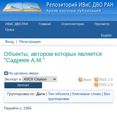
ИВиС ДВО РАН
Главная
О репозитории
Просмотр
Поиск
English
Вход
Регистрация
Объекты, автором которых является
"
Садреев А.М.
"
На уровень вверх
Экспорт в
Atom
RSS 1.0
RSS 2.0
Группировка по:
Дата
|
Тип объекта
|
Ключевые слова
|
Без
группировки
Перейти к:
1966