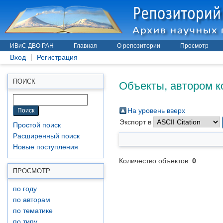
ИВиС ДВО РАН
Главная
О репозитории
Просмотр
Вход
Регистрация
Объекты, автором к
ПОИСК
На уровень вверх
Экспорт в
Простой поиск
Расширенный поиск
Новые поступления
Количество объектов:
0
.
ПРОСМОТР
по году
по авторам
по тематике
по типу