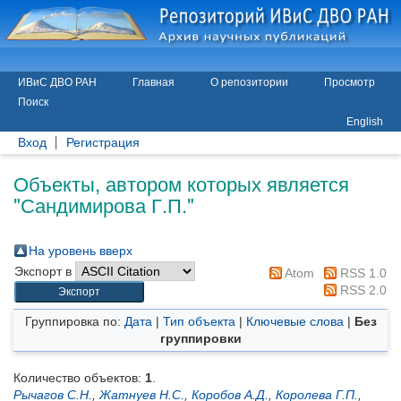
ИВиС ДВО РАН
Главная
О репозитории
Просмотр
Поиск
English
Вход
Регистрация
Объекты, автором которых является
"
Сандимирова Г.П.
"
На уровень вверх
Экспорт в
Atom
RSS 1.0
RSS 2.0
Группировка по:
Дата
|
Тип объекта
|
Ключевые слова
|
Без
группировки
Количество объектов:
1
.
Рычагов С.Н.
,
Жатнуев Н.С.
,
Коробов А.Д.
,
Королева Г.П.
,