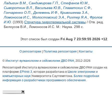
Ладыгин В.М.
,
Сандимирова Г.П.
,
Стефанов Ю.М.
,
Сывороткин В.Л.
,
Васильева Ю.В.
,
Главатских С.Ф.
,
Гончаренко О.П.
,
Делемень И.Ф.
,
Кривошеева З.А.
,
Ломоносов И.С.
,
Молостовский Э.А.
,
Рихтер Я.А.
,
Фролов
И.Ю.
(1993)
Структура гидротермальной системы
/ Отв. ред.
Белоусов В.И.
,
Ломоносов И.С.
М.: Наука. 298 с.
Этот список был создан
Fri Aug 7 23:59:55 2026 +12
.
О репозитории
|
Политика репозитория
|
Контакты
©
Институт вулканологии и сейсмологии ДВО РАН
, 2012-
2026
Репозиторий Института вулканологии и сейсмологии ДВО РАН создан на
платформе
EPrints 3
, которая разработана в
Школе электроники и
компьютерных наук
Университета Саутгемптона.
Более подробная
информация о разработчиках программного обеспечения
.