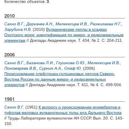
Количество объектов:
3
.
2010
Сахно В.Г.
,
Деркачев А.Н.
,
Мелекесцев И.В.
,
Разжигаева Н.Г.
,
Зарубина Н.В.
(2010)
Вулканические пеплы в осадках
Охотского моря: идентификация по микро- и редкоземельным
элементам
// Доклады Академии наук. Т. 434, № 2. С. 204-211.
2006
Сахно В.Г.
,
Базанова Л.И.
,
Глушкова О.Ю.
,
Мелекесцев И.В.
,
Пономарева В.В.
,
Сурнин А.А.
,
Олаф Ю.
(2006)
Происхождение плейстоцен-голоценовых пеплов Северо-
Востока России по данным микро- и редкоземельных
элементов
// Доклады Академии наук. Т. 411, № 4. С. 499-504.
1961
Сахно В.Г.
(1961)
К вопросу о происхождении игнимбритов и
туфолав меловых вулканогенных толщ юга Дальнего Востока
// Труды Лаборатории вулканологии АН СССР. Вып. 20. С. 143-
150.