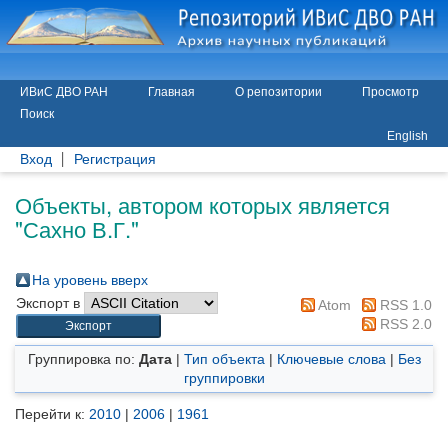
ИВиС ДВО РАН
Главная
О репозитории
Просмотр
Поиск
English
Вход
Регистрация
Объекты, автором которых является
"
Сахно В.Г.
"
На уровень вверх
Экспорт в
Atom
RSS 1.0
RSS 2.0
Группировка по:
Дата
|
Тип объекта
|
Ключевые слова
|
Без
группировки
Перейти к:
2010
|
2006
|
1961