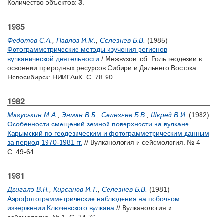
Количество объектов:
3
.
1985
Федотов С.А.
,
Павлов И.М.
,
Селезнев Б.В.
(1985)
Фотограмметрические методы изучения регионов
вулканической деятельности
/ Межвузов. сб. Роль геодезии в
освоении природных ресурсов Сибири и Дальнего Востока .
Новосибирск: НИИГАиК. С. 78-90.
1982
Магуськин М.А.
,
Энман В.Б.
,
Селезнев Б.В.
,
Шкред В.И.
(1982)
Особенности смещений земной поверхности на вулкане
Карымский по геодезическим и фотограмметрическим данным
за период 1970-1981 гг.
// Вулканология и сейсмология. № 4.
С. 49-64.
1981
Двигало В.Н.
,
Кирсанов И.Т.
,
Селезнев Б.В.
(1981)
Аэрофотограмметрические наблюдения на побочном
извержении Ключевского вулкана
// Вулканология и