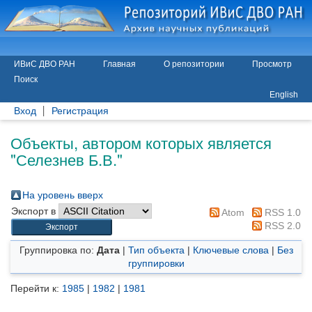
ИВиС ДВО РАН
Главная
О репозитории
Просмотр
Поиск
English
Вход
Регистрация
Объекты, автором которых является
"
Селезнев Б.В.
"
На уровень вверх
Экспорт в
Atom
RSS 1.0
RSS 2.0
Группировка по:
Дата
|
Тип объекта
|
Ключевые слова
|
Без
группировки
Перейти к:
1985
|
1982
|
1981