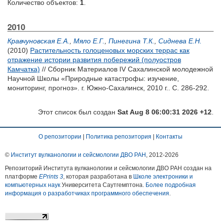
Количество объектов:
1
.
2010
Кравчуновская Е.А.
,
Мяло Е.Г.
,
Пинегина Т.К.
,
Сиднева Е.Н.
(2010)
Растительность голоценовых морских террас как
отражение истории развития побережий (полуостров
Камчатка)
// Сборник Материалов IV Сахалинской молодежной
Научной Школы «Природные катастрофы: изучение,
мониторинг, прогноз». г. Южно-Сахалинск, 2010 г.. С. 286-292.
Этот список был создан
Sat Aug 8 06:00:31 2026 +12
.
О репозитории
|
Политика репозитория
|
Контакты
©
Институт вулканологии и сейсмологии ДВО РАН
, 2012-
2026
Репозиторий Института вулканологии и сейсмологии ДВО РАН создан на
платформе
EPrints 3
, которая разработана в
Школе электроники и
компьютерных наук
Университета Саутгемптона.
Более подробная
информация о разработчиках программного обеспечения
.