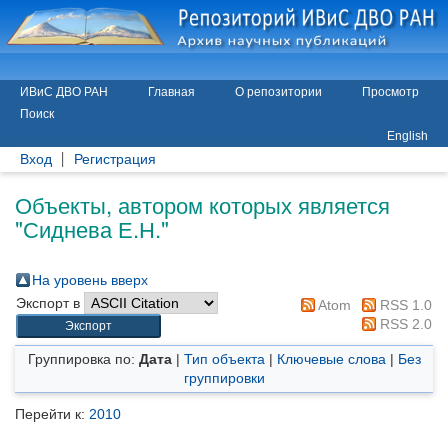
ИВиС ДВО РАН
Главная
О репозитории
Просмотр
Поиск
English
Вход
Регистрация
Объекты, автором которых является
"
Сиднева Е.Н.
"
На уровень вверх
Экспорт в
Atom
RSS 1.0
RSS 2.0
Группировка по:
Дата
|
Тип объекта
|
Ключевые слова
|
Без
группировки
Перейти к:
2010