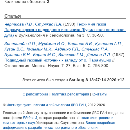
Количество объектов:
2
.
Статья
Черткова Л.В.
,
Стунжас П.А.
(1990)
Геохимия газов
Парамуширского подводного источника (Курильская островная
дуга)
// Вулканология и сейсмология. № 3. С. 36-50.
Зоненшайн Л.П.
,
Мурдмаа И.О.
,
Баранов Б.В.
,
Кузнецов А.П.
,
Кузин В.С.
,
Кузьмин М.И.
,
Авдейко Г.П.
,
Стунжас П.А.
,
Лукашин В.Н.
,
Бараш М.С.
,
Валяшко Г.М.
,
Демина Л.Л.
(1987)
Подводный газовый источник к западу от о. Парамушир
//
Океанология. Москва: Наука. Т. 27, Вып. 5. С. 795-800.
Этот список был создан
Sat Aug 8 13:47:14 2026 +12
.
О репозитории
|
Политика репозитория
|
Контакты
©
Институт вулканологии и сейсмологии ДВО РАН
, 2012-
2026
Репозиторий Института вулканологии и сейсмологии ДВО РАН создан на
платформе
EPrints 3
, которая разработана в
Школе электроники и
компьютерных наук
Университета Саутгемптона.
Более подробная
информация о разработчиках программного обеспечения
.