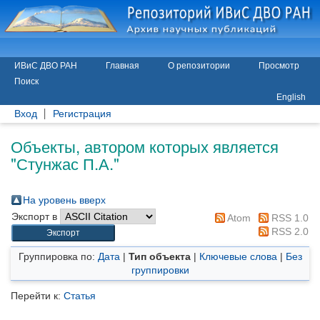
ИВиС ДВО РАН
Главная
О репозитории
Просмотр
Поиск
English
Вход
Регистрация
Объекты, автором которых является
"
Стунжас П.А.
"
На уровень вверх
Экспорт в
Atom
RSS 1.0
RSS 2.0
Группировка по:
Дата
|
Тип объекта
|
Ключевые слова
|
Без
группировки
Перейти к:
Статья