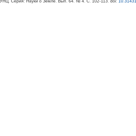
АУНЦ. Серия: Науки о Земле. Вып. 64. № 4. С. 102-113.
doi:
10.31431