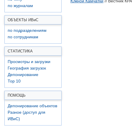
Южной Камчатки
// Вестник КР
по журналам
ОБЪЕКТЫ ИВ
и
С
по подразделениям
по сотрудникам
СТАТИСТИКА
Просмотры и загрузки
География загрузок
Депонирование
Top 10
ПОМОЩЬ
Депонирование объектов
Разное (доступ для
ИВиС)