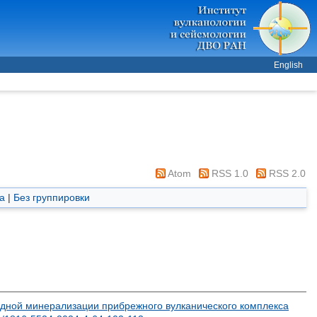
English
Atom
RSS 1.0
RSS 2.0
а
|
Без группировки
дной минерализации прибрежного вулканического комплекса