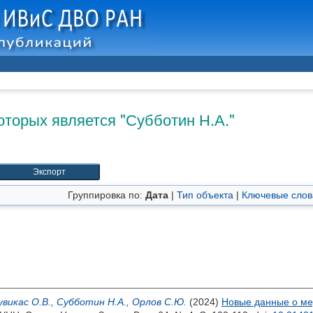
оторых является "
Субботин Н.А.
"
Группировка по:
Дата
|
Тип объекта
|
Ключевые слов
увикас О.В.
,
Субботин Н.А.
,
Орлов С.Ю.
(2024)
Новые данные о ме