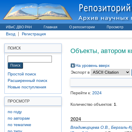
ИВиС ДВО РАН
Главная
О репозитории
Просмотр
Вход
Регистрация
Объекты, автором к
ПОИСК
На уровень вверх
Экспорт в
Простой поиск
Расширенный поиск
Новые поступления
Перейти к:
2024
ПРОСМОТР
Количество объектов:
1
.
по году
2024
по авторам
по тематике
Владимирцева О.В.
,
Бергаль-К
по типу