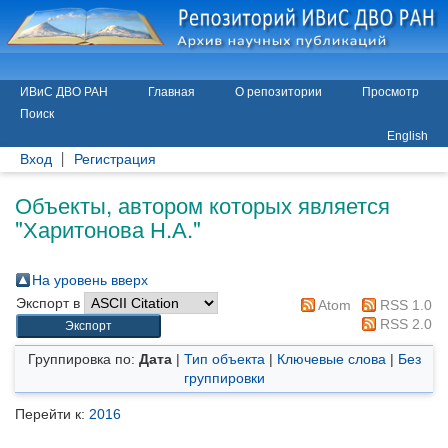
ИВиС ДВО РАН
Главная
О репозитории
Просмотр
Поиск
English
Вход
Регистрация
Объекты, автором которых является
"
Харитонова Н.А.
"
На уровень вверх
Экспорт в
Atom
RSS 1.0
RSS 2.0
Группировка по:
Дата
|
Тип объекта
|
Ключевые слова
|
Без
группировки
Перейти к:
2016