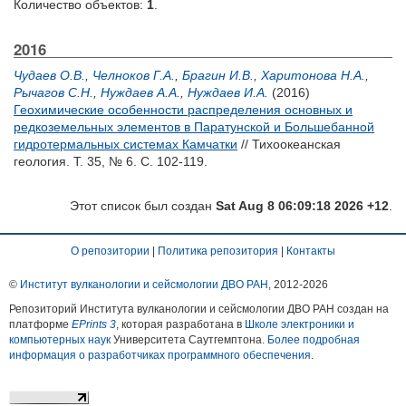
Количество объектов:
1
.
2016
Чудаев О.В.
,
Челноков Г.А.
,
Брагин И.В.
,
Харитонова Н.А.
,
Рычагов С.Н.
,
Нуждаев А.А.
,
Нуждаев И.А.
(2016)
Геохимические особенности распределения основных и
редкоземельных элементов в Паратунской и Большебанной
гидротермальных системах Камчатки
// Тихоокеанская
геология. Т. 35, № 6. С. 102-119.
Этот список был создан
Sat Aug 8 06:09:18 2026 +12
.
О репозитории
|
Политика репозитория
|
Контакты
©
Институт вулканологии и сейсмологии ДВО РАН
, 2012-
2026
Репозиторий Института вулканологии и сейсмологии ДВО РАН создан на
платформе
EPrints 3
, которая разработана в
Школе электроники и
компьютерных наук
Университета Саутгемптона.
Более подробная
информация о разработчиках программного обеспечения
.