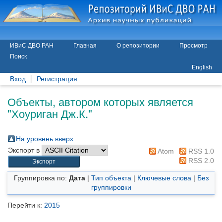
ИВиС ДВО РАН
Главная
О репозитории
Просмотр
Поиск
English
Вход
Регистрация
Объекты, автором которых является
"
Хоуриган Дж.К.
"
На уровень вверх
Экспорт в
Atom
RSS 1.0
RSS 2.0
Группировка по:
Дата
|
Тип объекта
|
Ключевые слова
|
Без
группировки
Перейти к:
2015