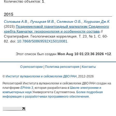
Количество объектов:
1
.
2015
Соловьев А.В.
,
Лучицкая М.В.
,
Селянгин О.Б.
,
Хоуриган Дж.К.
(2015)
Позднемеловой гранитоидный магматизм Срединного
хребта Камчатки: геохронология и особенности состава
//
Стратиграфия. Геологическая корреляция. Т. 23, № 1. С. 60-
82.
doi:
10.7868/S0869592X15010081
.
Этот список был создан
Mon Aug 10 01:23:36 2026 +12
.
О репозитории
|
Политика репозитория
|
Контакты
©
Институт вулканологии и сейсмологии ДВО РАН
, 2012-
2026
Репозиторий Института вулканологии и сейсмологии ДВО РАН создан на
платформе
EPrints 3
, которая разработана в
Школе электроники и
компьютерных наук
Университета Саутгемптона.
Более подробная
информация о разработчиках программного обеспечения
.