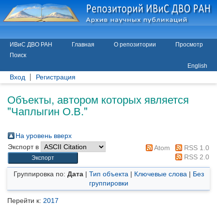
ИВиС ДВО РАН
Главная
О репозитории
Просмотр
Поиск
English
Вход
Регистрация
Объекты, автором которых является
"
Чаплыгин О.В.
"
На уровень вверх
Экспорт в
Atom
RSS 1.0
RSS 2.0
Группировка по:
Дата
|
Тип объекта
|
Ключевые слова
|
Без
группировки
Перейти к:
2017