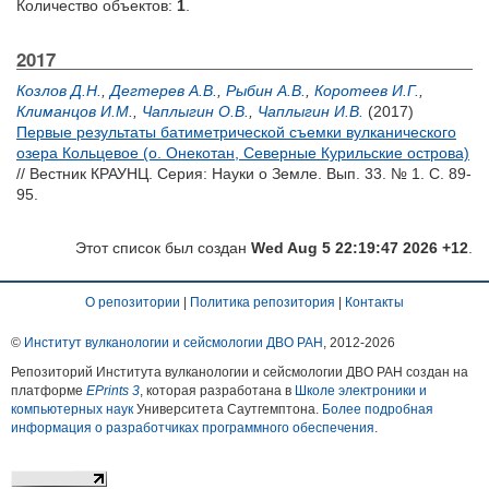
Количество объектов:
1
.
2017
Козлов Д.Н.
,
Дегтерев А.В.
,
Рыбин А.В.
,
Коротеев И.Г.
,
Климанцов И.М.
,
Чаплыгин О.В.
,
Чаплыгин И.В.
(2017)
Первые результаты батиметрической съемки вулканического
озера Кольцевое (о. Онекотан, Северные Курильские острова)
// Вестник КРАУНЦ. Серия: Науки о Земле. Вып. 33. № 1. С. 89-
95.
Этот список был создан
Wed Aug 5 22:19:47 2026 +12
.
О репозитории
|
Политика репозитория
|
Контакты
©
Институт вулканологии и сейсмологии ДВО РАН
, 2012-
2026
Репозиторий Института вулканологии и сейсмологии ДВО РАН создан на
платформе
EPrints 3
, которая разработана в
Школе электроники и
компьютерных наук
Университета Саутгемптона.
Более подробная
информация о разработчиках программного обеспечения
.