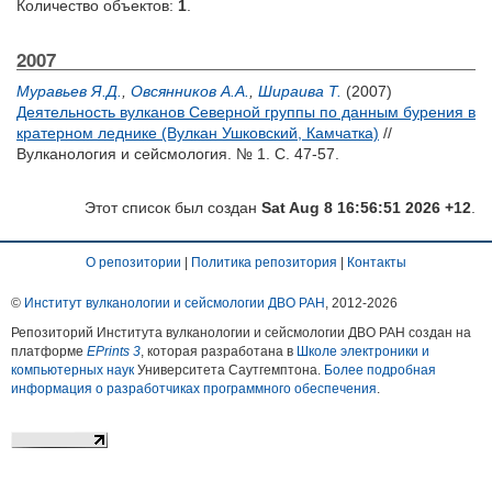
Количество объектов:
1
.
2007
Муравьев Я.Д.
,
Овсянников А.А.
,
Шираива Т.
(2007)
Деятельность вулканов Северной группы по данным бурения в
кратерном леднике (Вулкан Ушковский, Камчатка)
//
Вулканология и сейсмология. № 1. С. 47-57.
Этот список был создан
Sat Aug 8 16:56:51 2026 +12
.
О репозитории
|
Политика репозитория
|
Контакты
©
Институт вулканологии и сейсмологии ДВО РАН
, 2012-
2026
Репозиторий Института вулканологии и сейсмологии ДВО РАН создан на
платформе
EPrints 3
, которая разработана в
Школе электроники и
компьютерных наук
Университета Саутгемптона.
Более подробная
информация о разработчиках программного обеспечения
.