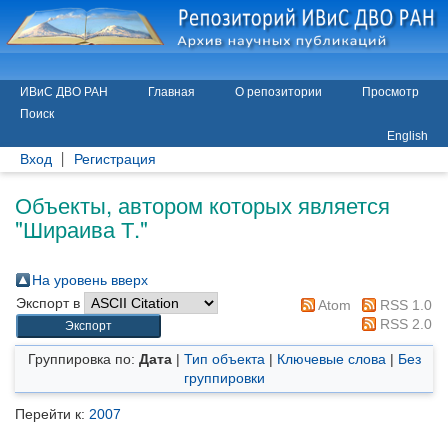
ИВиС ДВО РАН
Главная
О репозитории
Просмотр
Поиск
English
Вход
Регистрация
Объекты, автором которых является
"
Шираива Т.
"
На уровень вверх
Экспорт в
Atom
RSS 1.0
RSS 2.0
Группировка по:
Дата
|
Тип объекта
|
Ключевые слова
|
Без
группировки
Перейти к:
2007